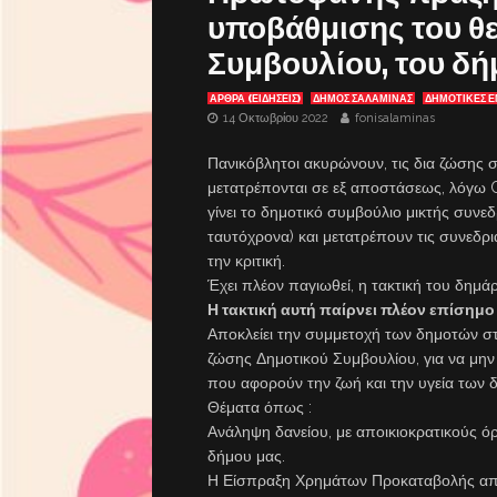
υποβάθμισης του θ
Συμβουλίου, του δ
ΑΡΘΡΑ (ΕΙΔΗΣΕΙΣ)
ΔΗΜΟΣ ΣΑΛΑΜΙΝΑΣ
ΔΗΜΟΤΙΚΕΣ 
14 Οκτωβρίου 2022
fonisalaminas
Πανικόβλητοι ακυρώνουν, τις δια ζώσης σ
μετατρέπονται σε εξ αποστάσεως, λόγω C
γίνει το δημοτικό συμβούλιο μικτής συνε
ταυτόχρονα) και μετατρέπουν τις συνεδρ
την κριτική.
Έχει πλέον παγιωθεί, η τακτική του δημ
Η τακτική αυτή παίρνει πλέον επίσημ
Αποκλείει την συμμετοχή των δημοτών στ
ζώσης Δημοτικού Συμβουλίου, για να μ
που αφορούν την ζωή και την υγεία των 
Θέματα όπως :
Ανάληψη δανείου, με αποικιοκρατικούς όρ
δήμου μας.
Η Είσπραξη Χρημάτων Προκαταβολής από 