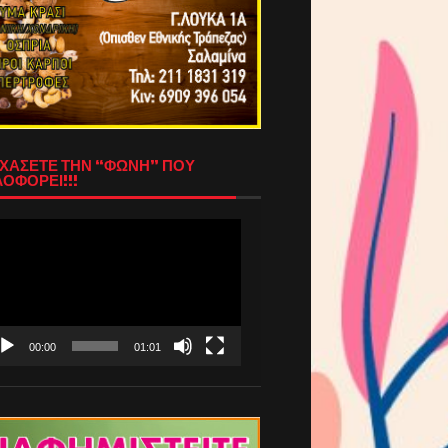
ΧΑΣΕΤΕ ΤΗΝ “ΦΩΝΗ” ΠΟΥ
ΟΦΟΡΕΙ!!!
όγραμμα
απαραγωγής
τεο
00:00
01:01