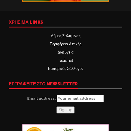
ΧΡΉΣΙΜΑ LINKS
Δήμος Σαλαμίνας
Περιφέρεια Αττικής
Δι@υγεια
Taxis net
Εμπορικός Σύλλογος
ΕΓΓΡΑΦΕΙΤΕ ΣΤΟ NEWSLETTER
Email address: