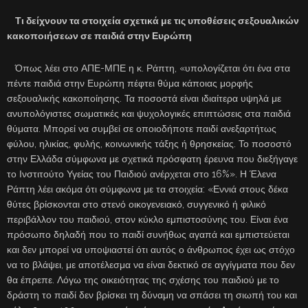
Τι δείχνουν τα στοιχεία σχετικά με τις υποθέσεις σεξουαλικών
κακοποιήσεων σε παιδιά στην Ευρώπη
Όπως λέει στο ΑΠΕ-ΜΠΕ η κ. Ράπτη, «υπολογίζεται ότι ένα στα
πέντε παιδιά στην Ευρώπη πέφτει θύμα κάποιας μορφής
σεξουαλικής κακοποίησης. Τα ποσοστά είναι ιδιαίτερα υψηλά με
ανυπολόγιστες σωματικές και ψυχολογικές επιπτώσεις στα παιδιά
θύματα. Μπορεί να συμβεί σε οποιοδήποτε παιδί ανεξαρτήτως
φύλου, ηλικίας, φυλής, κοινωνικής τάξης ή θρησκείας. Το ποσοστό
στην Ελλάδα σύμφωνα με σχετικά πρόσφατη έρευνα που διεξήγαγε
το Ινστιτούτο Υγείας του Παιδιού ανέρχεται στο 16%». Η Έλενα
Ράπτη λέει ακόμα ότι σύμφωνα με τα στοιχεία: «Εννιά στους δέκα
θύτες βρίσκονται στο στενό οικογενειακό, συγγενικό ή φιλικό
περιβάλλον του παιδιού, στον κύκλο εμπιστοσύνης του. Είναι ένα
πρόσωπο δηλαδή που το παιδί συνήθως αγαπά και εμπιστεύεται
και δεν μπορεί να υποψιαστεί ότι αυτός ο άνθρωπος έχει ως στόχο
να το βλάψει, με αποτέλεσμα να είναι δεκτικό σε αγγίγματα που δεν
θα έπρεπε. Λόγω της οικειότητας της σχέσης του παιδιού με το
δράστη το παιδί δεν βρίσκει τη δύναμη να σπάσει τη σιωπή του και