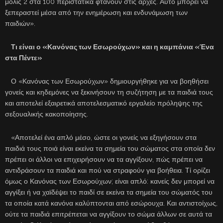
μόλις 2 στα 100 περιστατικά φτάνουν στις αρχές. Αυτό μπορεί να
ξεπεραστεί μέσα από την ενημέρωση και ενδυνάμωση των
παιδιών».
Τι είναι ο «Κανόνας των Εσωρούχων» και η καμπάνια «Ένα
στα Πέντε»
Ο «Κανόνας των Εσωρούχων» δημιουργήθηκε για να βοηθήσει
γονείς και κηδεμόνες να ξεκινήσουν τη συζήτηση με τα παιδιά τους
και αποτελεί εξαιρετικά αποτελεσματικό εργαλείο πρόληψης της
σεξουαλικής κακοποίησης.
«Αποτελεί ένα απλό μέσο, ώστε οι γονείς να εξηγήσουν στα
παιδιά τους ποιά είναι εκείνα τα σημεία του σώματος στα οποία δεν
πρέπει οι άλλοι να επιχειρήσουν να τα αγγίξουν, πώς πρέπει να
αντιδράσουν τα παιδιά και πού να στραφούν για βοήθεια. Τί ορίζει
όμως ο Κανόνας των Εσωρούχων; είναι απλό: κανείς δεν μπορεί να
αγγίξει ή να χαϊδέψει το παιδί σε εκείνα τα σημεία του σώματός του
τα οποία κατά κανόνα καλύπτονται από εσώρουχα. Και αντιστοίχως,
ούτε τα παιδιά επιτρέπεται να αγγίξουν το σώμα άλλων σε αυτά τα