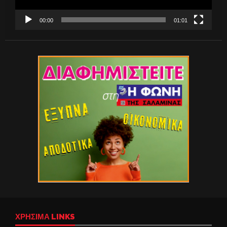
00:00
01:01
ΧΡΉΣΙΜΑ LINKS