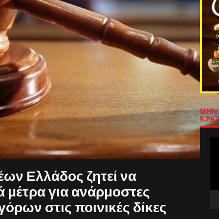
ΜΗΝ 
ΚΥΚΛ
Πρ
Αν
Βίν
ων Ελλάδος ζητεί να
ά μέτρα για ανάρμοστες
όρων στις ποινικές δίκες