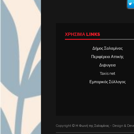
ΧΡΉΣΙΜΑ LINKS
Δήμος Σαλαμίνας
Περιφέρεια Αττικής
Δι@υγεια
Taxis net
Εμπορικός Σύλλογος
Copyright © Η Φωνή της Σαλαμίνας - Design & Deve