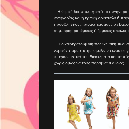
Η θεμιτή διατύπωση από το συνήγορο τω
κατηγορίας και η κριτική οριστικών ή π
προσβλητικούς χαρακτηρισμούς σε βάρος
συμπεριφορά, άμεσες ή έμμεσες απειλές κ
Η δικαιοκρατούμενη ποινική δίκη είναι 
νομικός παραστάτης, οφείλει να ενασκεί 
υπερασπιστικά του δικαιώματα και ταυτό
χωρίς όμως να τους παραβιάζει ο ίδιος.