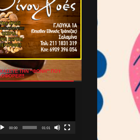
ΧΑΣΕΤΕ ΤΗΝ “ΦΩΝΗ” ΠΟΥ
ΟΦΟΡΕΙ!!!
όγραμμα
απαραγωγής
τεο
00:00
01:01