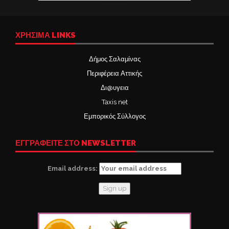
ΧΡΉΣΙΜΑ LINKS
Δήμος Σαλαμίνας
Περιφέρεια Αττικής
Δι@υγεια
Taxis net
Εμπορικός Σύλλογος
ΕΓΓΡΑΦΕΙΤΕ ΣΤΟ NEWSLETTER
Email address: