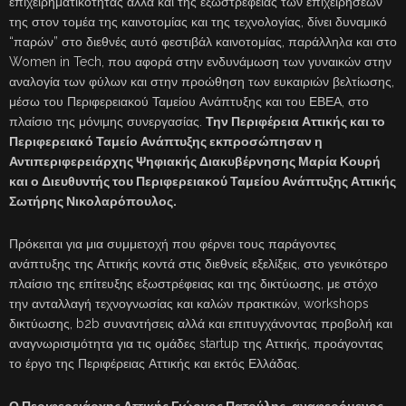
επιχειρηματικότητας αλλά και της εξωστρέφειας των επιχειρήσεών
της στον τομέα της καινοτομίας και της τεχνολογίας, δίνει δυναμικό
“παρών” στο διεθνές αυτό φεστιβάλ καινοτομίας, παράλληλα και στο
Women in Tech, που αφορά στην ενδυνάμωση των γυναικών στην
αναλογία των φύλων και στην προώθηση των ευκαιριών βελτίωσης,
μέσω του Περιφερειακού Ταμείου Ανάπτυξης και του ΕΒΕΑ, στο
πλαίσιο της μόνιμης συνεργασίας.
Την Περιφέρεια Αττικής και το
Περιφερειακό Ταμείο Ανάπτυξης εκπροσώπησαν η
Αντιπεριφερειάρχης Ψηφιακής Διακυβέρνησης Μαρία Κουρή
και ο Διευθυντής του Περιφερειακού Ταμείου Ανάπτυξης Αττικής
Σωτήρης Νικολαρόπουλος.
Πρόκειται για μια συμμετοχή που φέρνει τους παράγοντες
ανάπτυξης της Αττικής κοντά στις διεθνείς εξελίξεις, στο γενικότερο
πλαίσιο της επίτευξης εξωστρέφειας και της δικτύωσης, με στόχο
την ανταλλαγή τεχνογνωσίας και καλών πρακτικών, workshops
δικτύωσης, b2b συναντήσεις αλλά και επιτυγχάνοντας προβολή και
αναγνωρισιμότητα για τις ομάδες startup της Αττικής, προάγοντας
το έργο της Περιφέρειας Αττικής και εκτός Ελλάδας.