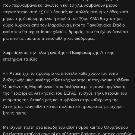
που περιλαμβάνει και αγώνες 5 και 10 χλμ. λαμβάνουν μέρος
περισσότεροι από 45.000 δρομείς και πολλές ακόμη χιλιάδες κατά
μήκος της διαδρομής, ενώ η καρδιά του 39ου ΑΜΑ θα χτυπήσει
αύριο Κυριακή από τον Μαραθώνα μέχρι το Παναθηναϊκό Στάδιο,
εκεί όπου θα τερματίσουν χιλιάδες δρομείς, που θα έχουν διανύσει
μια από τις πιο απαιτητικές αθλητικές διαδρομές.
Χαιρετίζοντας την τελετή έναρξης ο Περιφερειάρχης Αττικής
επισήμανε τα εξής:
«Η Αττική έχει το προνόμιο να αποτελεί κάθε χρόνο τον τόπο
διεξαγωγής μιας μεγάλης αθλητικής γιορτής με παγκόσμια εμβέλεια.
Ο αυθεντικός Μαραθώνιος, που διεξάγεται με τη συνδιοργάνωση
της Περιφέρειας Αττικής και του ΣΕΓΑΣ, ενισχύει την υπεραξία του
ονόματος της Αττικής μας και συμβάλλει στην καθιέρωση της
Αττικής ως έναν αθλητικό και πολιτιστικό προορισμό, με ισχυρό
brand name.
Με ισχυρή πίστη στα ιδεώδη του αθλητισμού και του Ολυμπισμού
θα είμαστε σταθερά αρωγοί σε αθλητικές δράσεις, οι οποίες ακριβώς