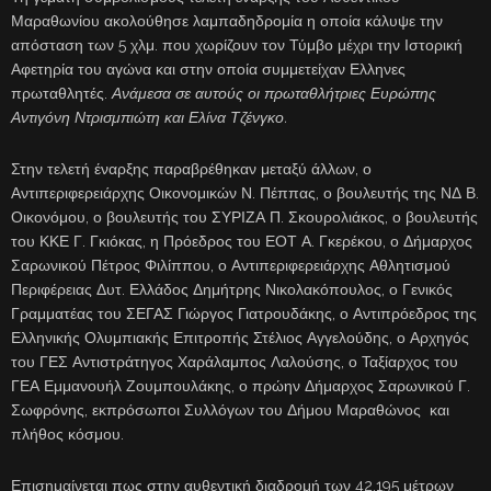
Μαραθωνίου ακολούθησε λαμπαδηδρομία η οποία κάλυψε την
απόσταση των 5 χλμ. που χωρίζουν τον Τύμβο μέχρι την Ιστορική
Αφετηρία του αγώνα και στην οποία συμμετείχαν Ελληνες
πρωταθλητές.
Ανάμεσα σε αυτούς οι πρωταθλήτριες Ευρώπης
Αντιγόνη Ντρισμπιώτη και Ελίνα Τζένγκο.
Στην τελετή έναρξης παραβρέθηκαν μεταξύ άλλων, ο
Αντιπεριφερειάρχης Οικονομικών Ν. Πέππας, ο βουλευτής της ΝΔ Β.
Οικονόμου, ο βουλευτής του ΣΥΡΙΖΑ Π. Σκουρολιάκος, ο βουλευτής
του ΚΚΕ Γ. Γκιόκας, η Πρόεδρος του ΕΟΤ Α. Γκερέκου, ο Δήμαρχος
Σαρωνικού Πέτρος Φιλίππου, ο Αντιπεριφερειάρχης Αθλητισμού
Περιφέρειας Δυτ. Ελλάδος Δημήτρης Νικολακόπουλος, ο Γενικός
Γραμματέας του ΣΕΓΑΣ Γιώργος Γιατρουδάκης, ο Αντιπρόεδρος της
Ελληνικής Ολυμπιακής Επιτροπής Στέλιος Αγγελούδης, ο Αρχηγός
του ΓΕΣ Αντιστράτηγος Χαράλαμπος Λαλούσης, ο Ταξίαρχος του
ΓΕΑ Εμμανουήλ Ζουμπουλάκης, ο πρώην Δήμαρχος Σαρωνικού Γ.
Σωφρόνης, εκπρόσωποι Συλλόγων του Δήμου Μαραθώνος και
πλήθος κόσμου.
Επισημαίνεται πως στην αυθεντική διαδρομή των 42.195 μέτρων