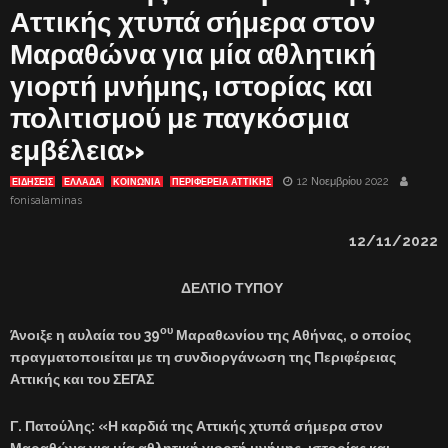
Αττικής χτυπά σήμερα στον
Μαραθώνα για μία αθλητική
γιορτή μνήμης, ιστορίας και
πολιτισμού με παγκόσμια
εμβέλεια»
12 Νοεμβρίου 2022
ΕΙΔΗΣΕΙΣ
ΕΛΛΑΔΑ
ΚΟΙΝΩΝΙΑ
ΠΕΡΙΦΕΡΕΙΑ ΑΤΤΙΚΗΣ
fonisalaminas
12
/11/202
2
ΔΕΛΤΙΟ ΤΥΠΟΥ
ου
Άνοιξε η αυλαία του 39
Μαραθωνίου της Αθήνας, ο οποίος
πραγματοποιείται με τη συνδιοργάνωση της Περιφέρειας
Αττικής και του ΣΕΓΑΣ
Γ. Πατούλης: «Η καρδιά της Αττικής χτυπά σήμερα στον
Μαραθώνα για μία αθλητική γιορτή
μνήμης, ιστορίας και