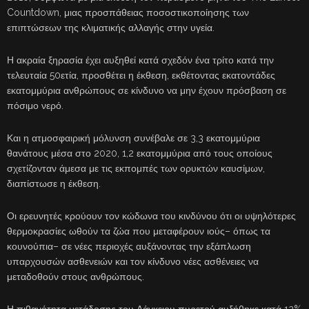
Countdown, μιας προσπάθειας ποσοστικοποίησης των
επιπτώσεων της κλιματικής αλλαγής στην υγεία.
Η ακραία ξηρασία έχει αυξηθεί κατά σχεδόν ένα τρίτο κατά την
τελευταία 50ετία, προσθέτει η έκθεση, εκθέτοντας εκατοντάδες
εκατομμύρια ανθρώπους σε κίνδυνο να μην έχουν πρόσβαση σε
πόσιμο νερό.
Και η ατμοσφαιρική μόλυνση συνέβαλε σε 3,3 εκατομμύρια
θανάτους μέσα στο 2020, 1,2 εκατομμύρια από τους οποίους
σχετίζονταν άμεσα με τις εκπομπές των ορυκτών καυσίμων,
διαπίστωσε η έκθεση.
Οι ερευνητές κρούουν τον κώδωνα του κινδύνου ότι οι υψηλότερες
θερμοκρασίες ωθούν τα ζώα που μεταφέρουν ιούς– όπως τα
κουνούπια– σε νέες περιοχές αυξάνοντας την εξάπλωση
υπαρχουσών ασθενειών και τον κίνδυνο νέες ασθένειες να
μεταδοθούν στους ανθρώπους.
Η πιθανότητα μετάδοσης του Δάγκειου πυρετού αυξήθηκε κατά 12%