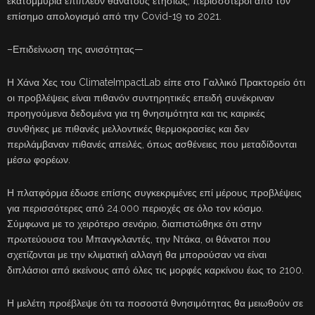
εκατομμύρια επιπλέον θανάτους ετησίως, περισσότεροι από τον
επίσημο απολογισμό από την Covid-19 το 2021.
–Επιδείνωση της ανισότητας—
Η Χάνα Χες του ClimateImpactLab είπε στο Γαλλικό Πρακτορείο ότι
οι προβλέψεις είναι πιθανόν συντηρητικές επειδή συνέκριναν
προηγούμενα δεδομένα για τη θνησιμότητα και τις καιρικές
συνθήκες με πιθανές μελλοντικές θερμοκρασίες και δεν
περιλάμβαναν πιθανές απειλές, όπως ασθένειες που μεταδίδονται
μέσω φορέων.
Η πλατφόρμα έδωσε επίσης συγκεκριμένες επί μέρους προβλέψεις
για περισσότερες από 24.000 περιοχές σε όλο τον κόσμο.
Σύμφωνα με το χειρότερο σενάριο, διαπιστώθηκε ότι στην
πρωτεύουσα του Μπανγκλαντές, την Ντάκα, οι θάνατοι που
σχετίζονται με την κλιματική αλλαγή θα μπορούσαν να είναι
διπλάσιοι από εκείνους από όλες τις μορφές καρκίνου έως το 2100.
Η μελέτη προέβλεψε ότι τα ποσοστά θνησιμότητας θα μειωθούν σε