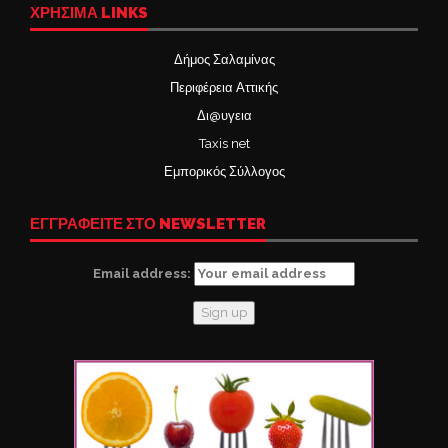
ΧΡΉΣΙΜΑ LINKS
Δήμος Σαλαμίνας
Περιφέρεια Αττικής
Δι@υγεια
Taxis net
Εμπορικός Σύλλογος
ΕΓΓΡΑΦΕΙΤΕ ΣΤΟ NEWSLETTER
Email address: