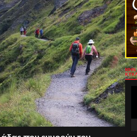
ΜΗΝ 
ΚΥΚΛ
Πρ
Αν
Βίν