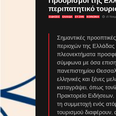
Προορισμοί της Ελ
περιπατητικό τουρ
18 Νοεμ
ΕΙΔΗΣΕΙΣ
ΕΛΛΑΔΑ
ΕΥ ΖΗΝ
ΚΟΙΝΩΝΙΑ
Σημαντικές προοπτικέ
περιοχών της Ελλάδας 
πλεονεκτήματα προσφέρ
σύμφωνα με όσα επιση
πανεπιστημίου Θεσσαλ
ελληνικές και ξένες με
καταγράψει, όπως τονί
Πρακτορείο Ειδήσεων, ό
τη συμμετοχή ενός ατό
τουρισμού διαφέρουν, 