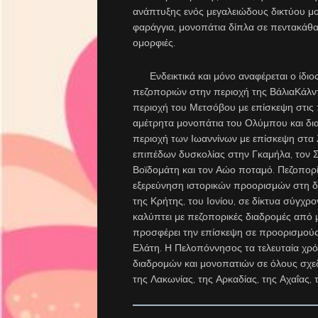
ανάπτυξης ενός μεγαλειώδους δικτύου μο
φαράγγια, μονοπάτια δίπλα σε πεντακάθα
ομορφιές.
Ενδεικτικά και μόνο αναφέρεται ο ίδιος
πεζοποριών στην περιοχή της ΒάλιαΚάλντ
περιοχή του Μετσόβου με επίσκεψη στις 
αμέτρητα μονοπάτια του Ολύμπου και δι
περιοχή των Ιωαννίνων με επίσκεψη στ
επιπέδων δυσκολίας στην Γκαμήλα, τον Σ
Βοϊδομάτη και τον Αώο ποταμό. Πεζοπορί
εξερεύνηση ιστορικών προορισμών στη δ
της Κρήτης, του Ιονίου, σε δίκτυα σύγχ
καλύπτει με πεζοπορικές διαδρομές από 
προσφέρει την επίσκεψη σε προορισμούς 
Ελάτη. Η Πελοπόννησος τα τελευταία χρό
διαδρομών και μονοπατιών σε όλους σχε
της Λακωνίας, της Αρκαδίας, της Αχαΐας, 