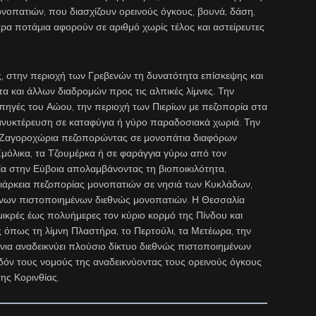
νοπατιών, που διασχίζουν ορεινούς όγκους, βουνά, δάση,
ρα ποτάμια αφορούν σε αριθμό χωρίς τέλος και αστείρευτες
, στην περιοχή των Γρεβενών τη δυνατότητα επίσκεψης και
α και άλλων διαδρομών προς τις αλπικές λίμνες. Την
πηγές του Αώου, την περιοχή των Πιερίων με πεζοπορία στα
ανυκτέρευση σε καταφύγια ή γύρο παραδοσιακά χωριά. Την
α Ζαγοροχώρια πεζοπορώντας σε μονοπάτια διαφόρων
μόλικα, τα Τζουμέρκα ή σε φαράγγια γύρω από τον
α στην Εύβοια απολαμβάνοντας τη βιοποικιλότητα,
ιάρκεια πεζοπορίας μονοπατιών σε νησιά των Κυκλάδων,
ρονων πιστοποιημένων διεθνώς μονοπατιών. Η Θεσσαλία
μικρές έως πολυήμερες τον κύριο κορμό της Πίνδου και
όπως τη λίμνη Πλαστήρα, το Περτούλι, τα Μετέωρα, την
νια αναδεικνύει πλούσιο δίκτυο διεθνώς πιστοποιημένων
δόν τους νομούς της αναδεικνύοντας τους ορεινούς όγκους
της Κορινθίας.