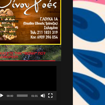
ΧΑΣΕΤΕ ΤΗΝ “ΦΩΝΗ” ΠΟΥ
ΟΦΟΡΕΙ!!!
όγραμμα
απαραγωγής
τεο
00:00
01:01