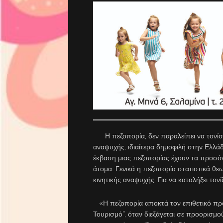
Η πεζοπορία, δεν παραλείπει να τονίσει
αναψυχής, ιδιαίτερα δημοφιλή στην Ελλάδ
έκβαση μιας πεζοπορίας έχουν τα προσ
άτομα. Γενικά η πεζοπορία στατιστικά θε
κινητικής αναψυχής. Για να καταλήξει τονί
«Η πεζοπορία αποκτά τον επιθετικό προο
Τουρισμό”, όταν διεξάγεται σε προορισμο