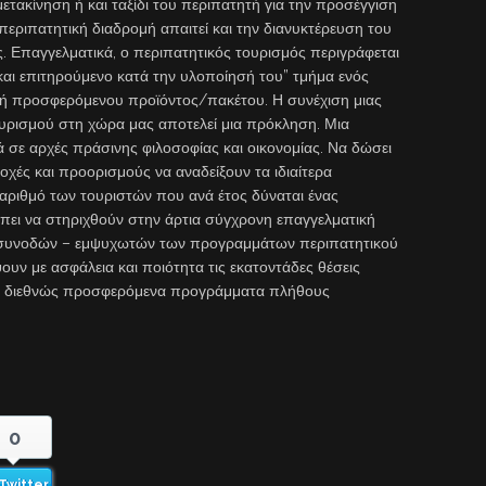
ετακίνηση ή και ταξίδι του περιπατητή για την προσέγγιση
περιπατητική διαδρομή απαιτεί και την διανυκτέρευση του
. Επαγγελματικά, ο περιπατητικός τουρισμός περιγράφεται
και επιτηρούμενο κατά την υλοποίησή του” τμήμα ενός
ή προσφερόμενου προϊόντος/πακέτου. Η συνέχιση μιας
υρισμού στη χώρα μας αποτελεί μια πρόκληση. Μια
ά σε αρχές πράσινης φιλοσοφίας και οικονομίας. Να δώσει
ιοχές και προορισμούς να αναδείξουν τα ιδιαίτερα
 αριθμό των τουριστών που ανά έτος δύναται ένας
πει να στηριχθούν στην άρτια σύγχρονη επαγγελματική
ν συνοδών – εμψυχωτών των προγραμμάτων περιπατητικού
υν με ασφάλεια και ποιότητα τις εκατοντάδες θέσεις
σε διεθνώς προσφερόμενα προγράμματα πλήθους
0
Twitter