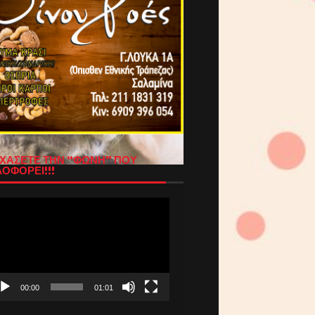
ΧΑΣΕΤΕ ΤΗΝ “ΦΩΝΗ” ΠΟΥ
ΟΦΟΡΕΙ!!!
όγραμμα
απαραγωγής
τεο
00:00
01:01