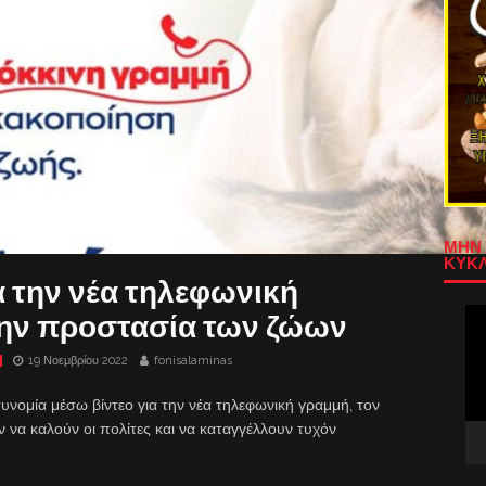
ΜΗΝ 
ΚΥΚΛ
α την νέα τηλεφωνική
Πρ
την προστασία των ζώων
Αν
Βίν
19 Νοεμβρίου 2022
fonisalaminas
υνομία μέσω βίντεο για την νέα τηλεφωνική γραμμή, τον
να καλούν οι πολίτες και να καταγγέλλουν τυχόν