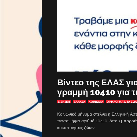
Βίντεο της ΕΛΑΣ γι
γραμμή 10410 για 
ΕΙΔΗΣΕΙΣ
ΕΛΛΑΔΑ
ΚΟΙΝΩΝΙΑ
ΟΙ ΦΙΛΟΙ ΜΑΣ, ΤΑ ΖΩΑ
Κοινωνικό μήνυμα στέλνει η Ελληνική Αστ
πενταψήφιο αριθμό 10410, όπου μπορούν 
κακοποιήσεις ζώων.