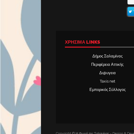
ΧΡΉΣΙΜΑ LINKS
Δήμος Σαλαμίνας
Περιφέρεια Αττικής
Δι@υγεια
Taxis net
Εμπορικός Σύλλογος
Copyright © Η Φωνή της Σαλαμίνας - Design & Deve