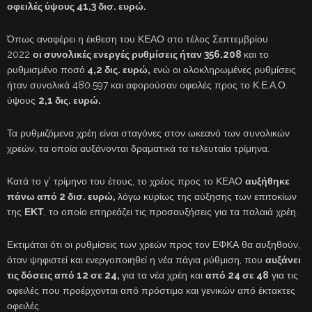
οφειλές ύψους 41,3 δισ. ευρώ.
Όπως αναφέρει η έκθεση του ΚΕΑΟ στο τέλος Σεπτεμβρίου
2022
οι συνολικές ενεργές ρυθμίσεις ήταν 356.208
και το
ρυθμισμένο ποσό
4,2 δις. ευρώ,
ενώ οι ολοκληρωμένες ρυθμίσεις
ήταν συνολικά 480.597 και αφορούσαν οφειλές προς το Κ.Ε.Α.Ο.
ύψους
2,1 δις. ευρώ.
Τα ρυθμιζόμενα χρέη είναι σταγόνες στον ωκεανό των συνολικών
χρεών, τα οποία αυξάνονται δραματικά τα τελευταία τρίμηνα.
Κατά το γ’ τρίμηνο του έτους, το χρέος προς το ΚΕΑΟ
αυξήθηκε
πάνω από 2 δισ. ευρώ,
λόγω κυρίως της αύξησης των επιτοκίων
της
ΕΚΤ
, το οποίο επηρεάζει τις προσαυξήσεις για τα παλαιά χρέη.
Εκτιμάται ότι οι ρυθμίσεις των χρεών προς τον ΕΦΚΑ θα αυξηθούν,
όταν ψηφιστεί και ενεργοποιηθεί η νέα πάγια ρύθμιση, που
αυξάνει
τις δόσεις από 12 σε 24,
για τα νέα χρέη και
από 24 σε 48
για τις
οφειλές που προέρχονται από πρόστιμα και γενικών από έκτακτες
οφειλές.