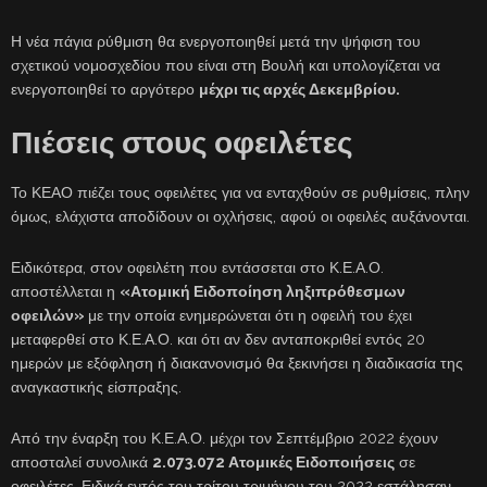
Η νέα πάγια ρύθμιση θα ενεργοποιηθεί μετά την ψήφιση του
σχετικού νομοσχεδίου που είναι στη Βουλή και υπολογίζεται να
ενεργοποιηθεί το αργότερο
μέχρι τις αρχές Δεκεμβρίου.
Πιέσεις στους οφειλέτες
Το ΚΕΑΟ πιέζει τους οφειλέτες για να ενταχθούν σε ρυθμίσεις, πλην
όμως, ελάχιστα αποδίδουν οι οχλήσεις, αφού οι οφειλές αυξάνονται.
Ειδικότερα, στον οφειλέτη που εντάσσεται στο Κ.Ε.Α.Ο.
αποστέλλεται η
«Ατομική Ειδοποίηση ληξιπρόθεσμων
οφειλών»
με την οποία ενημερώνεται ότι η οφειλή του έχει
μεταφερθεί στο Κ.Ε.Α.Ο. και ότι αν δεν ανταποκριθεί εντός 20
ημερών με εξόφληση ή διακανονισμό θα ξεκινήσει η διαδικασία της
αναγκαστικής είσπραξης.
Από την έναρξη του Κ.Ε.Α.Ο. μέχρι τον Σεπτέμβριο 2022 έχουν
αποσταλεί συνολικά
2.073.072 Ατομικές Ειδοποιήσεις
σε
οφειλέτες. Ειδικά εντός του τρίτου τριμήνου του 2022 εστάλησαν