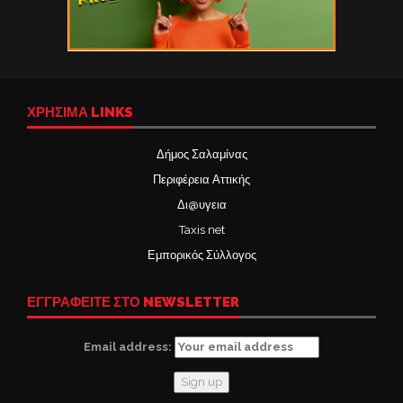
ΧΡΉΣΙΜΑ LINKS
Δήμος Σαλαμίνας
Περιφέρεια Αττικής
Δι@υγεια
Taxis net
Εμπορικός Σύλλογος
ΕΓΓΡΑΦΕΙΤΕ ΣΤΟ NEWSLETTER
Email address: