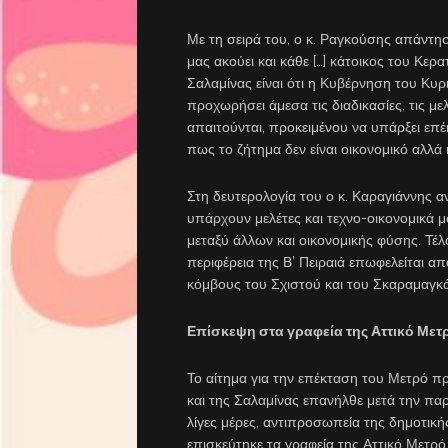
Με τη σειρά του, ο κ. Ραγκούσης απάντησ
μας ακούει και κάθε […] κάτοικος του Κερ
Σαλαμίνας είναι ότι η Κυβέρνηση του Κυρ
προχωρήσει άμεσα τις διαδικασίες, τις με
απαιτούνται, προκειμένου να υπάρξει επ
πως το ζήτημα δεν είναι οικονομικό αλλά
Στη δευτερολογία του ο κ. Καραγιάννης 
υπάρχουν μελέτες και τεχνο-οικονομικά μο
μεταξύ άλλων και οικονομικής φύσης. Τέλο
περιφέρεια της Β’ Πειραιά επωφελείται α
κόμβους του Σχιστού και του Σκαραμαγκ
Επίσκεψη στα γραφεία της Αττικό Μετ
Το αίτημα για την επέκταση του Μετρό π
και της Σαλαμίνας επανήλθε μετά την πα
λίγες μέρες, αντιπροσωπεία της δημοτικ
επισκεύτηκε τα γραφεία της Αττικό Μετρό