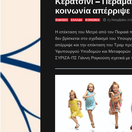
Κερατσίνι – Πέραμα
κοινωνία απέρριψε 
23 Νοεμβρίου 20
ΕΙΔΗΣΕΙΣ
ΕΛΛΑΔΑ
ΚΟΙΝΩΝΙΑ
Η επέκταση του Μετρό από τον Πειραιά π
δεν βρίσκεται στο σχεδιασμό του Υπουρ
απέρριψε και την επέκταση του Τραμ προ
Υφυπουργού Υποδομών και Μεταφορών Γ
ΣΥΡΙΖΑ-ΠΣ Γιάννη Ραγκούση σχετικά με τ