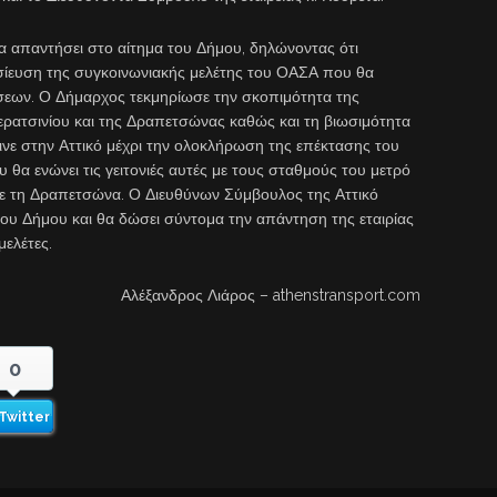
 απαντήσει στο αίτημα του Δήμου, δηλώνοντας ότι
οσίευση της συγκοινωνιακής μελέτης του ΟΑΣΑ που θα
άσεων. Ο Δήμαρχος τεκμηρίωσε την σκοπιμότητα της
Κερατσινίου και της Δραπετσώνας καθώς και τη βιωσιμότητα
ινε στην Αττικό μέχρι την ολοκλήρωση της επέκτασης του
θα ενώνει τις γειτονιές αυτές με τους σταθμούς του μετρό
 με τη Δραπετσώνα. Ο Διευθύνων Σύμβουλος της Αττικό
του Δήμου και θα δώσει σύντομα την απάντηση της εταιρίας
μελέτες.
Αλέξανδρος Λιάρος – athenstransport.com
0
Twitter