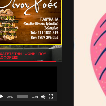
ΧΑΣΕΤΕ ΤΗΝ “ΦΩΝΗ” ΠΟΥ
ΟΦΟΡΕΙ!!!
όγραμμα
απαραγωγής
τεο
00:00
01:01