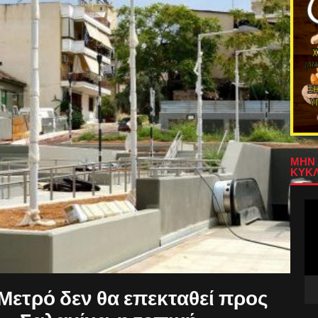
ΜΗΝ 
ΚΥΚΛ
Πρ
Αν
Βίν
 Μετρό δεν θα επεκταθεί προς