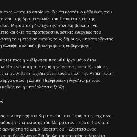
ε πως «αυτό το οποίο νομίζω ότι κρατάει ο κάθε ένας που
ατσινίου, της Δραπετσώνας, του Περάματος και της
ιάκου Μητσοτάκη δεν έχει την πολιτική βούληση να
λέτες και όλες τις προπαρασκευαστικές ενέργειες που
έκταση του μετρό σε αυτούς τους δήμους», υποστηρίζοντας
 η έλλειψη πολιτικής βούλησης της κυβέρνησης.
ανέφερε πως η κυβέρνηση προωθεί έργα μόνο όταν
ντέλα, ενώ αυτή τη στιγμή η χώρα αντιμετωπίζει κρίσεις,
ς επανέλαβε ότι σχεδιάζονται έργα σε όλη την Αττική, ενώ η
πό έργα όπως η Δυτική Περιφερειακή Αιγάλεω με τους
ά καθώς και η υποθαλάσσια ζεύξη.
ρό
ρος την περιοχή του Κερατσινίου, του Περάματος, εσχάτως
ράδοση της επέκτασης του Μετρό στον Πειραιά. Πριν από
ής αρχής από το Δήμο Κερατσινίου – Δραπετσώνας
 και το Διευθύνοντα Σύμβουλο της εταιρείας κ. Κουρέτα.