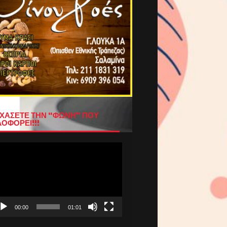
ΧΑΣΕΤΕ ΤΗΝ “ΦΩΝΗ” ΠΟΥ
ΟΦΟΡΕΙ!!!
όγραμμα
απαραγωγής
τεο
00:00
01:01