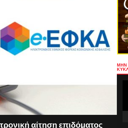
ΜΗΝ 
ΚΥΚΛ
Πρ
Αν
Βίν
κτρονική αίτηση επιδόματος