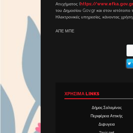
Ατυχήματος (
https://www.efka.gov.
του Δημοσίου Gov.gr και στον ιστότοπο 
Ηλεκτρονικές υπηρεσίες, κάνοντας χρήση 
ΑΠΕ ΜΠΕ
ΧΡΉΣΙΜΑ LINKS
Δήμος Σαλαμίνας
Περιφέρεια Αττικής
Δι@υγεια
Taxis net