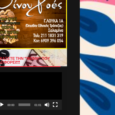
ΧΑΣΕΤΕ ΤΗΝ “ΦΩΝΗ” ΠΟΥ
ΟΦΟΡΕΙ!!!
όγραμμα
απαραγωγής
τεο
00:00
01:01