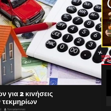
ΜΗΝ 
ΚΥΚΛ
Πρ
Αν
Βίν
ν για 2 κινήσεις
 τεκμηρίων
22
fonisalaminas