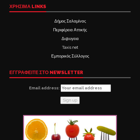
ΧΡΉΣΙΜΑ LINKS
Δήμος Σαλαμίνας
Περιφέρεια Αττικής
Δι@υγεια
Taxis net
Εμπορικός Σύλλογος
ΕΓΓΡΑΦΕΙΤΕ ΣΤΟ NEWSLETTER
Email address: