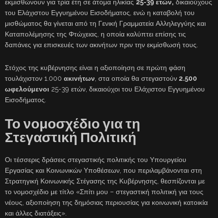
εκμισθώνουν για τρία έτη σε άτομα ηλικίας
25-39 ετών,
δικαιούχους
του Ελάχιστου Εγγυημένου Εισοδήματος, ενώ η καταβολή του
μισθώματος θα γίνεται από τη Γενική Γραμματεία Αλληλεγγύης και
Καταπολέμησης της Φτώχειας, η οποία καλύπτει επίσης τις
δαπάνες για επισκευές των ακινήτων πριν την εκμίσθωσή τους.
Στόχος της κυβέρνησης είναι η αξιοποίηση σε πρώτη φάση
τουλάχιστον 1.000
ακινήτων
, στα οποία θα στεγαστούν
2.500
ωφελούμενοι
25-39 ετών, δικαιούχοι του Ελάχιστου Εγγυημένου
Εισοδήματος.
Το νομοσχέδιο για τη
Στεγαστική Πολιτική
Οι τέσσερις δράσεις στεγαστικής πολιτικής του Υπουργείου
Εργασίας και Κοινωνικών Υποθέσεων, που περιλαμβάνονται στη
Στρατηγική Κοινωνικής Στέγασης της Κυβέρνησης, θεσπίζονται με
το νομοσχέδιο με τίτλο «Σπίτι μου – στεγαστική πολιτική για τους
νέους, αξιοποίηση της δημόσιας περιουσίας για κοινωνική κατοικία
και άλλες διατάξεις».