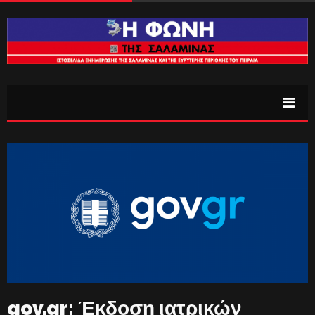
gov.gr: Έκδοση ιατρικών