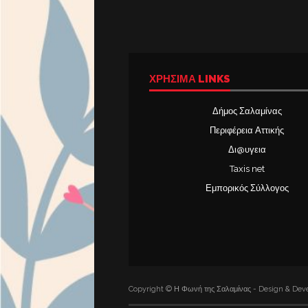
ΧΡΉΣΙΜΑ LINKS
Δήμος Σαλαμίνας
Περιφέρεια Αττικής
Δι@υγεια
Taxis net
Εμπορικός Σύλλογος
Copyright © Η Φωνή της Σαλαμίνας - Design & Deve