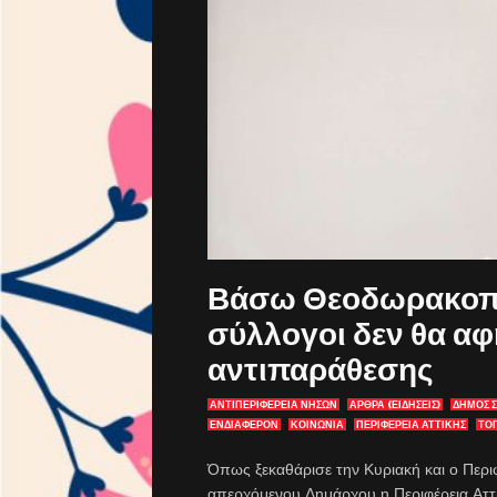
Βάσω Θεοδωρακοπ
σύλλογοι δεν θα αφ
αντιπαράθεσης
ΑΝΤΙΠΕΡΙΦΈΡΕΙΑ ΝΉΣΩΝ
ΑΡΘΡΑ (ΕΙΔΗΣΕΙΣ)
ΔΗΜΟΣ 
ΕΝΔΙΑΦΈΡΟΝ
ΚΟΙΝΩΝΙΑ
ΠΕΡΙΦΕΡΕΙΑ ΑΤΤΙΚΗΣ
ΤΟ
Όπως ξεκαθάρισε την Κυριακή και ο Περι
απερχόμενου Δημάρχου η Περιφέρεια Αττικ