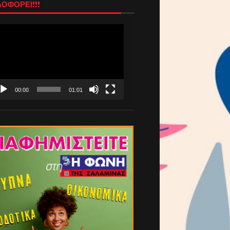
ΟΦΟΡΕΙ!!!
όγραμμα
απαραγωγής
τεο
00:00
01:01