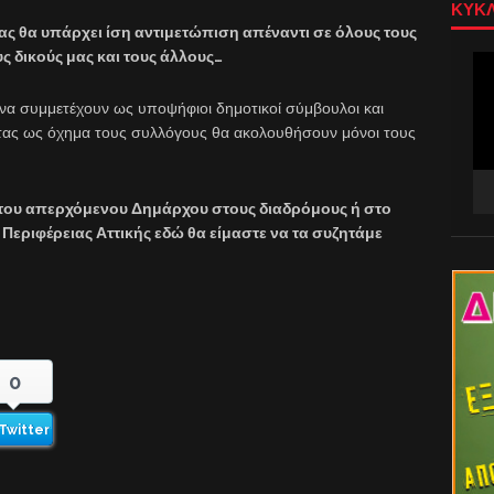
ΚΥΚΛ
ς θα υπάρχει ίση αντιμετώπιση απέναντι σε όλους τους
ς δικούς μας και τους άλλους…
Πρ
Αν
Βίν
να συμμετέχουν ως υποψήφιοι δημοτικοί σύμβουλοι και
τας ως όχημα τους συλλόγους θα ακολουθήσουν μόνοι τους
 του απερχόμενου Δημάρχου στους διαδρόμους ή στο
ης Περιφέρειας Αττικής εδώ θα είμαστε να τα συζητάμε
0
Twitter