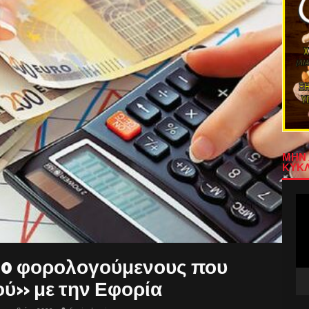
ΜΗΝ 
ΚΥΚΛ
Πρ
Αν
Βίν
00 φορολογούμενους που
ού» με την Εφορία