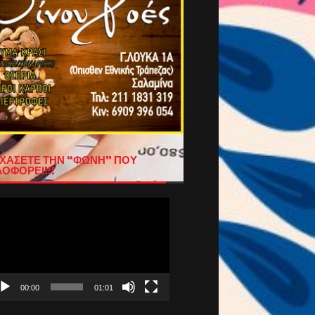
ΧΑΣΕΤΕ ΤΗΝ “ΦΩΝΗ” ΠΟΥ
ΟΦΟΡΕΙ!!!
όγραμμα
απαραγωγής
τεο
00:00
01:01