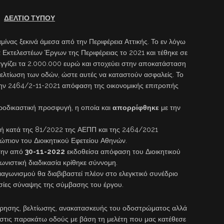
ΔΕΛΤΙΟ ΤΥΠΟΥ
ίνας ξεκινά άμεσα από την Περιφέρεια Αττικής. Το εν λόγω
 Εκτελεστέων Έργων της Περιφέρειας το 2021 και τέθηκε σε
αγγίζει τα 2.000.000 ευρώ και στοχεύει στην αποκατάσταση
ελτίωση των οδών, ώστε αυτές να καταστούν ασφαλείς. Το
ην 2464/2-11-2021 απόφαση της οικονομικής επιτροπής
οδικαστική προσφυγή, η οποία και
απορρίφθηκε
με την
γή κατά της 81/2022 της ΑΕΠΠ και της 2464/2021
ώπιον του Διοικητικού Εφετείου Αθηνών.
την από
30-11-2022
εκδοθείσα απόφαση του Διοικητικού
ωνιστική διαδικασία κρίθηκε σύννομη.
γωνισμού θα διαβιβαστεί πλέον στο ελεγκτικό συνέδριο
σίες σύναψης της σύμβασης του έργου.
τήρησης, βελτίωσης, ανακατασκευής του οδοστρώματος αλλά
 στις παρακάτω οδούς με βάση τη μελέτη που μας κατέθεσε