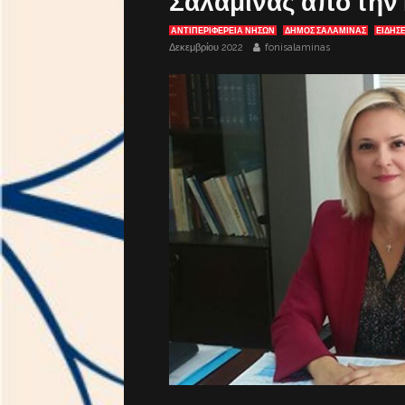
Σαλαμίνας από την 
ΑΝΤΙΠΕΡΙΦΈΡΕΙΑ ΝΉΣΩΝ
ΔΗΜΟΣ ΣΑΛΑΜΙΝΑΣ
ΕΙΔΗΣΕ
Δεκεμβρίου 2022
fonisalaminas