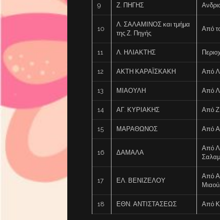
9
Ζ. ΠΗΓΗΣ
Ανδρι
Λ. ΣΑΛΑΜΙΝΟΣ και τμήμα
10
Από τ
της Ζ. Πηγής
11
Λ. ΗΛΙΑΚΤΗΣ
Περιο
12
ΑΚΤΗ ΚΑΡΑΪΣΚΑΚΗ
Από Λ
13
ΜΙΑΟΥΛΗ
Από Λ
14
ΑΓ. ΚΥΡΙΑΚΗΣ
Από Ζ
15
ΜΑΡΑΘΩΝΟΣ
Από Α
Από Λ
16
ΔΑΜΑΛΑ
Σαλαμ
Από Α
17
ΕΛ. ΒΕΝΙΖΕΛΟΥ
Μιαού
18
ΕΘΝ. ΑΝΤΙΣΤΑΣΕΩΣ
Από Κ