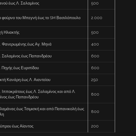
ανού έως Λ. Σαλαμίνος
500
ο φούρνο του Μπεγνή έως το SM Βασιλόπουλο
2.000
χή Ηλιακτής
500
. Φανερωμένης έως Αγ. Μηνά
400
. Σαλαμίνος έως Παπανδρέου
600
. Πηγής έως Ευριπίδου
600
κτή Κανάρη έως Λ. Αιαντείου
250
. Ιπποκράτους έως Λ. Σαλαμίνος και από Λ.
800
ίνος έως Παπανδρέου
λαμάνας έως Τσιμισκή και από Παπανικολή έως
800
λη
ύπρου έως Αίαντος
200