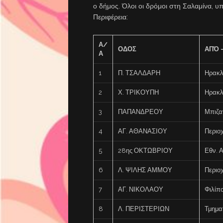
ο δήμος. Όλοι οι δρόμοι στη Σαλαμίνα, υπ
Περιφέρεια:
Α/
ΟΔΟΣ
ΑΠΌ 
Α
1
Π. ΤΣΑΛΔΑΡΗ
Ηρακλ
2
Χ. ΤΡΙΚΟΥΠΗ
Ηρακλ
3
ΠΑΠΑΝΔΡΕΟΥ
Μπιζα
4
ΑΓ. ΑΘΑΝΑΣΙΟΥ
Περιοχ
5
28ης ΟΚΤΩΒΡΙΟΥ
Εθν. 
6
Λ. ΨΙΛΗΣ ΑΜΜΟΥ
Περιο
7
ΑΓ. ΝΙΚΟΛΑΟΥ
Φιλίπο
8
Λ. ΠΕΡΙΣΤΕΡΙΩΝ
Τμηματ