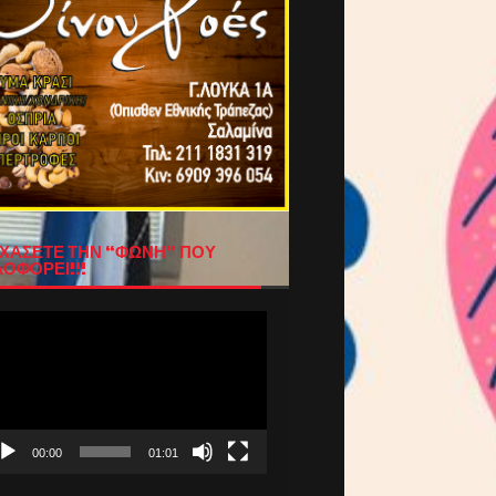
ΧΑΣΕΤΕ ΤΗΝ “ΦΩΝΗ” ΠΟΥ
ΟΦΟΡΕΙ!!!
όγραμμα
απαραγωγής
τεο
00:00
01:01