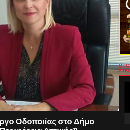
ΜΗΝ 
ΚΥΚΛ
Πρ
Αν
Βίν
έργο Οδοποιίας στο Δήμο