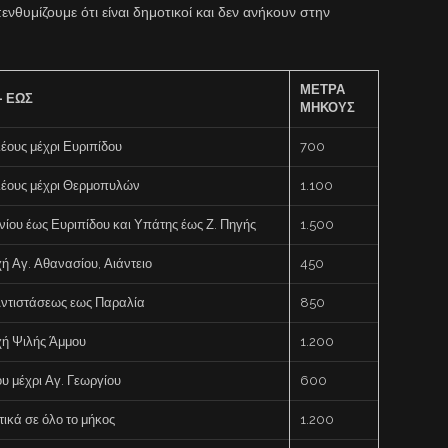
ενθυμίζουμε ότι είναι δημοτικοί και δεν ανήκουν στην
ΜΕΤΡΑ
– ΕΩΣ
ΜΗΚΟΥΣ
έους μέχρι Ευριπίδου
700
έους μέχρι Θερμοπυλών
1.100
νίου έως Ευριπίδου και Υπάτης έως Ζ. Πηγής
1.500
ή Αγ. Αθανασίου, Αιάντειο
450
Αντιστάσεως εως Παραλία
850
χή Ψιλής Άμμου
1.200
υ μέχρι Αγ. Γεωργίου
600
ικά σε όλο το μήκος
1.200