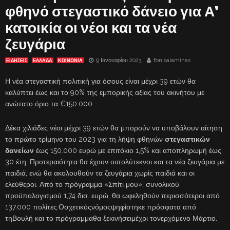
φθηνό στεγαστικό δάνειο για Α’
κατοικία οι νέοι και τα νέα
ζευγάρια
9 Ιανουαρίου 2023
fonisalaminas
ΕΙΔΗΣΕΙΣ
ΕΛΛΑΔΑ
ΚΟΙΝΩΝΙΑ
Η νέα στεγαστική πολιτική για όσους είναι μέχρι 39 ετών θα
καλύπτει έως και το 90% της εμπορικής αξίας του ακινήτου με
ανώτατο όριο τα €150.000
Δέκα χιλιάδες νέοι μέχρι 39 ετών θα μπορούν να υποβάλουν αίτηση
το πρώτο τρίμηνο του 2023 για τη λήψη φθηνών
στεγαστικών
δανείων
έως 150.000 ευρώ με επιτόκιο 1,5% και αποπληρωμή έως
30 έτη. Προτεραιότητα θα έχουν οιπολύτεκνοι και τα νέα ζευγάρια με
παιδιά, ενώ θα ακολουθούν τα ζευγάρια χωρίς παιδιά και οι
ελεύθεροι. Από το πρόγραμμα «Σπίτι μου», συνολικού
προϋπολογισμού 1,74 δισ. ευρώ, θα ωφεληθούν περισσότεροι από
137.000 πολίτες.Οσχετικόςνόμοςψηφίστηκε πρόσφατα από
τηΒουλή και το πρόγραμμαθα ξεκινήσειμέχρι τονερχόμενο Μάρτιο.