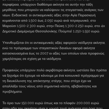
περιφέρεια, υπάρχουν διαθέσιμα ακίνητα σε αυτήν την τάξη
μεγέθους που μπορούν να καλύψουν τις στεγαστικές ανάγκες των
νέων. Ενδεικτικά: οι αντικειμενικές αξίες στην Αγία Παρασκευή
κυμαίνονται από 1.500 έως 2.050 ευρώ ανά τετραγωνικό, στο
Μαρούσι 1.500-2.300 ευρώ, στην Πεύκη 1.300-2.250 ευρώ, στο 4ο
Δημοτικό Διαμέρισμα Θεσσαλονίκης (Τούμπα) 1.250-1.550 ευρώ.
Υπενθυμίζεται ότι οι αντικειμενικές αξίες αφορούν νεόδμητα ακίνητα,
ενώ το πρόγραμμα των στεγαστικών δανείων αφορά ακίνητα
κατασκευασμένα έως το 2007 οι αξίες των οποίων είναι προφανώς
χαμηλότερες σε σχέση με τα νεόδμητα.
Προφανώς υπάρχουν πολύ ακριβότερα ακίνητα, ωστόσο δεν πρέπει
να ξεχνάμε ότι έχουμε να κάνουμε με ένα κοινωνικό πρόγραμμα για
τη διευκόλυνση της απόκτησης στέγης, που στόχο έχει να
απαλλάξει τους νέους από σημαντικά κόστη, αβεβαιότητες και
προβλήματα.
Το όριο των 150.000 ευρώ όπως και το πλαφόν 200.000 ευρώ
στην αξία του ακινήτου είναι η χρυσή τομή ανάμεσα στα όρια που