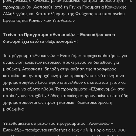
μονογονεϊκές οικογένειες με αντικειμενικά κριτήρια (μοριοδότηση). Το
πρόγραμμα θα υλοποιηθεί από τη Γενική Γραμματεία Κοινωνικής
Αλληλεγγύης και Καταπολέμησης της Φτώχειας του υπουργείου
Εργασίας και Κοινωνικών Υποθέσεων.
Τι είναι το Πρόγραμμα «Ανακαινίζω – Ενοικιάζω» και τι
διαφορά έχει από το «Εξοικονομώ»;
Το πρόγραμμα «Ανακαινίζω – Ενοικιάζω» παρέχει επιδοτήσεις για
ανακαίνιση κλειστών κατοικιών προκειμένου να διατεθούν για
μίσθωση. Αποσκοπεί δηλαδή στην αύξηση της προσφοράς
κατοικίας με την παροχή κινήτρων προκειμένου κενά ακίνητα να
χρησιμοποιηθούν ξανά, αφού επανέλθουν σε κατάσταση που να
μπορούν να αξιοποιηθούν. Τα προγράμματα «Εξοικονομώ» στα
οποία έχουν ενταχθεί χιλιάδες κατοικίες αφορούν ακίνητα που ήδη
χρησιμοποιούνται ως πρώτη κατοικία, ιδιοκατοικούμενα ή
μισθωμένα.
Υπενθυμίζεται ότι μέσω του προγράμματος «Ανακαινίζω –
Ενοικιάζω» παρέχονται επιδοτήσεις έως 40% (με όριο τις 10.000