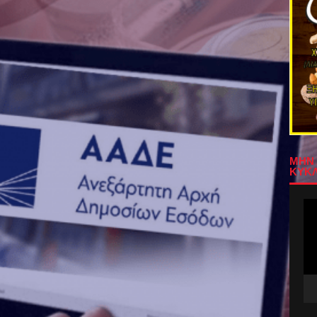
ΜΗΝ 
ΚΥΚΛ
Πρ
Αν
Βίν