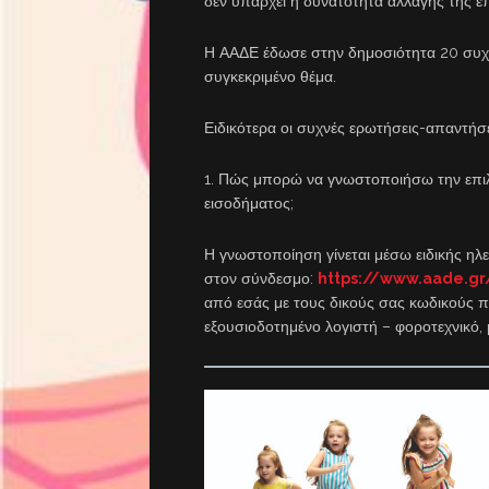
δεν υπάρχει η δυνατότητα αλλαγής της ε
Η ΑΑΔΕ έδωσε στην δημοσιότητα 20 συχνές
συγκεκριμένο θέμα.
Ειδικότερα οι συχνές ερωτήσεις-απαντήσε
1. Πώς μπορώ να γνωστοποιήσω την επι
εισοδήματος;
Η γνωστοποίηση γίνεται μέσω ειδικής ηλ
στον σύνδεσμο:
https://www.aade.gr/
από εσάς με τους δικούς σας κωδικούς π
εξουσιοδοτημένο λογιστή – φοροτεχνικό