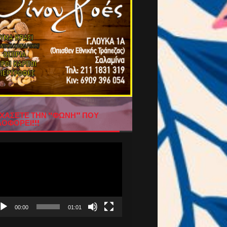
ΧΑΣΕΤΕ ΤΗΝ “ΦΩΝΗ” ΠΟΥ
ΟΦΟΡΕΙ!!!
όγραμμα
απαραγωγής
τεο
00:00
01:01