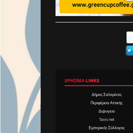
ΧΡΉΣΙΜΑ LINKS
Δήμος Σαλαμίνας
Περιφέρεια Αττικής
Δι@υγεια
Taxis net
Εμπορικός Σύλλογος