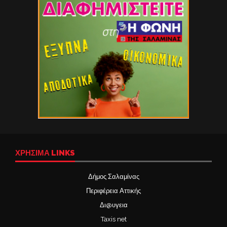
ΧΡΉΣΙΜΑ LINKS
Δήμος Σαλαμίνας
Περιφέρεια Αττικής
Δι@υγεια
Taxis net