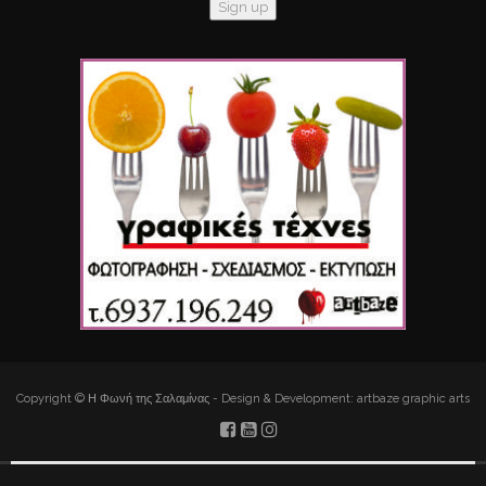
Copyright © Η Φωνή της Σαλαμίνας - Design & Development: artbaze graphic arts