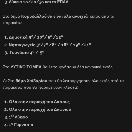
Λύκεια 1ο/2ο/3ο και το ΕΠΑΛ.
Στο δήμο
Κορυδαλλού θα είναι όλα ανοιχτά
εκτός από τα
παρακάτω:
ο
ο
ο
ο
Δημοτικά 9
/ 10
/ 5
/12
ο
ο
ο
ο
ο
ο
Νηπιαγωγείο 3
/7
/8
/ 18
/ 19
/21
ο
ο
Γυμνάσιο 4
/ 5
Στο
ΔΥΤΙΚΟ ΤΟΜΕΑ
θα λειτουργήσουν όλα κανονικά εκτός
Α) Στο
δήμο Χαϊδαρίου
που θα λειτουργήσουν όλα εκτός από τα
παρακάτω που θα παραμείνουν κλειστά:
Όλα στην περιοχή του Δάσους
Όλα στην περιοχή του Δαφνιού
Ο
1
Λύκειο
ο
1
Γυμνάσιο