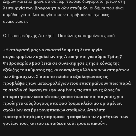
Δήμων και επισήμανε ότι σε περιπτώσεις διαφοροποιήσεων στη
λειτουργία των βρεφονηπιακών σταθμών
οι δήμοι που είναι
αρμόδιοι για τη λειτουργία τους να προβούν σε σχετικές
ανακοινώσεις.
Ο Περιφερειάρχης Αττικής Γ. Πατούλης επισημαίνει σχετικά:
«
Η απόφασή μας να αναστείλουμε τη λειτουργία
συγκεκριμένων σχολείων της Αττικής και για αύριο Τρίτη 7
Φεβρουαρίου βασίζεται σε συνεκτιμήσεις της εικόνας της
εξέλιξης του κύματος της κακοκαιρίας αλλά και των αιτημάτων
των δημάρχων. Σ΄αυτό το πλαίσιο αξιολογώντας τις
προβλέψεις των μετεωρολόγων που επισημαίνουν πως παρά
τη σταδιακή ύφεση του φαινομένου, τις επόμενες ώρες θα
επικρατήσουν κατά τόπους χιονοπτώσεις και παγετός, για
προληπτικούς λόγους αποφασίζουμε κλείσιμο ορισμένων
σχολείων και βρεφονηπιακών σταθμών. Απόλυτη
προτεραιότητά μας παραμένει
η ασφάλεια των μαθητών, των
γονέων τους και του εκπαιδευτικού προσωπικού».