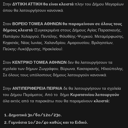
Στην
ΔΥΤΙΚΗ ΑΤΤΙΚΗ θα είναι κλειστά
πλην του Δήμου Μεγαρέων
όπου θα λειτουργήσουν κανονικά.
Στον
ΒΟΡΕΙΟ ΤΟΜΕΑ ΑΘΗΝΩΝ θα παραμείνουν σε όλους τους
δήμους κλειστά
(Συγκεκριμένα στους Δήμους Αγίας Παρασκευής,
Παπάγου Χολαργού, Πεντέλης, Φιλοθέης-Ψυχικού, Μεταμόρφωσης,
Κηφισιάς, Νέας Ιωνίας, Χαλανδρίου, Αμαρουσίου, Βριλησσίων,
Πεύκης-Λυκόβρυσης, Ηρακλείου).
Στον
ΚΕΝΤΡΙΚΟ ΤΟΜΕΑ ΑΘΗΝΩΝ
δεν θα λειτουργήσουν τα
σχολεία των δήμων Ζωγράφου, Βύρωνα, Καισαριανής, Ηλιούπολης.
Σε όλους τους υπόλοιπους δήμους λειτουργούν κανονικά.
Στην
ΑΝΤΙΠΕΡΙΦΕΡΕΙΑ ΠΕΙΡΑΙΑ
δε θα λειτουργήσουν τα σχολεία
του Δήμου Περάματος. Από το δήμο
Κερατσινίου λειτουργούν
όλα εκτός από τα παρακάτω που θα παραμείνουν
κλειστά:
Δημοτικά 3ο/6ο/12ο/23ο.
Γυμνάσια 1ο/2ο/4ο καθώς και το Ειδικό.