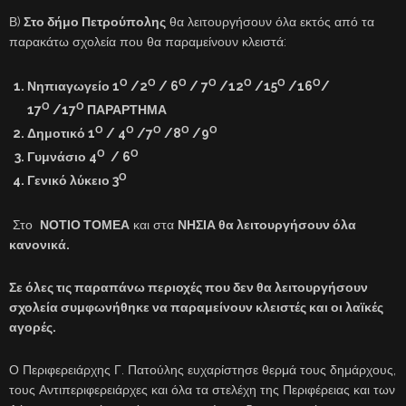
Β)
Στο δήμο Πετρούπολης
θα λειτουργήσουν όλα εκτός από τα
παρακάτω σχολεία που θα παραμείνουν κλειστά:
Ο
Ο
Ο
Ο
Ο
Ο
Ο
Νηπιαγωγείο 1
/2
/ 6
/ 7
/12
/15
/16
/
Ο
Ο
17
/17
ΠΑΡΑΡΤΗΜΑ
Ο
Ο
Ο
Ο
Ο
Δημοτικό 1
/ 4
/7
/8
/9
Ο
Ο
Γυμνάσιο 4
/ 6
Ο
Γενικό λύκειο 3
Στο
ΝΟΤΙΟ ΤΟΜΕΑ
και στα
ΝΗΣΙΑ θα λειτουργήσουν όλα
κανονικά.
Σε όλες τις παραπάνω περιοχές που δεν θα λειτουργήσουν
σχολεία συμφωνήθηκε να παραμείνουν κλειστές και οι λαϊκές
αγορές.
Ο Περιφερειάρχης Γ. Πατούλης ευχαρίστησε θερμά τους δημάρχους,
τους Αντιπεριφερειάρχες και όλα τα στελέχη της Περιφέρειας και των