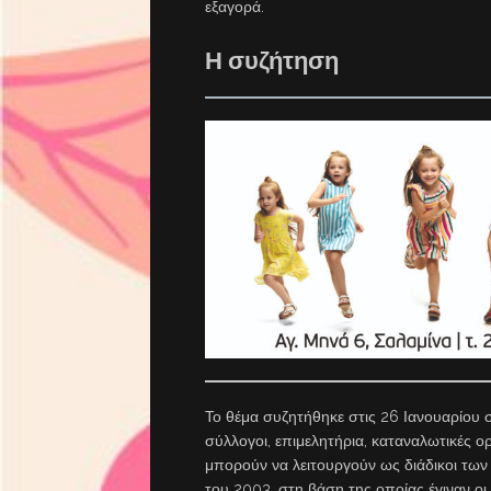
εξαγορά.
Η συζήτηση
Το θέμα συζητήθηκε στις 26 Ιανουαρίου 
σύλλογοι, επιμελητήρια, καταναλωτικές ορ
μπορούν να λειτουργούν ως διάδικοι των
του 2003, στη βάση της οποίας έγιναν οι