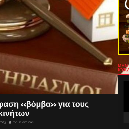
ΜΗΝ 
ΚΥΚΛ
Πρ
Αν
Βίν
φαση «βόμβα» για τους
κινήτων
2023
fonisalaminas