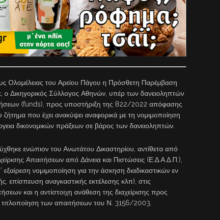
υς Ολομέλειας του Αρείου Πάγου η Πρόσθετη Παρέμβαση
κ, ο Δικηγορικός Σύλλογος Αθηνών, υπέρ των δανειοληπτών
αιτήσεων (funds), προς υποστήριξη της 822/2022 απόφασης
ο ζήτημα που έχει ανακύψει αναφορικά με τη νομιμοποίηση
νέργεια δικονομικών πράξεων σε βάρος των δανειοληπτών.
ύχθηκε ενώπιον του Ανωτάτου Δικαστηρίου, αντίθετα από
είρισης Απαιτήσεων από Δάνεια και Πιστώσεις (Ε.Δ.Α.Δ.Π.),
τ’ εξαίρεση νομιμοποίηση για την άσκηση διαδικαστικών εν
ς, επίσπευση αναγκαστικής εκτέλεσης κλπ), στις
ήσεων και η αντίστοιχη ανάθεση της διαχείρισης προς
την τιτλοποίηση των απαιτήσεων του Ν. 3156/2003.