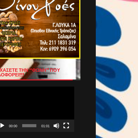
ΧΑΣΕΤΕ ΤΗΝ “ΦΩΝΗ” ΠΟΥ
ΟΦΟΡΕΙ!!!
όγραμμα
απαραγωγής
τεο
00:00
01:01