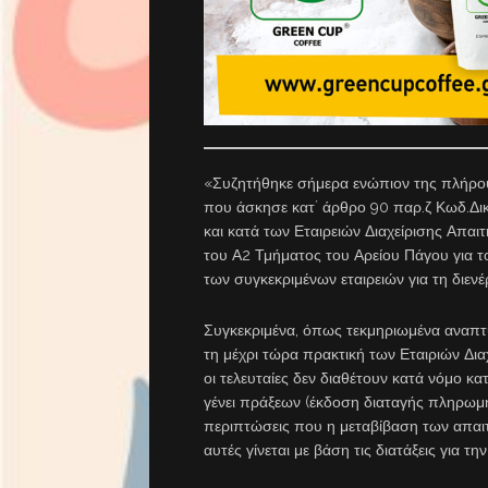
«Συζητήθηκε σήμερα ενώπιον της πλήρο
που άσκησε κατ´ άρθρο 90 παρ.ζ Κωδ.Δι
και κατά των Εταιρειών Διαχείρισης Απ
του Α2 Τμήματος του Αρείου Πάγου για τ
των συγκεκριμένων εταιρειών για τη διε
Συγκεκριμένα, όπως τεκμηριωμένα αναπτ
τη μέχρι τώρα πρακτική των Εταιριών Διαχ
οι τελευταίες δεν διαθέτουν κατά νόμο κα
γένει πράξεων (έκδοση διαταγής πληρωμή
περιπτώσεις που η μεταβίβαση των απαιτ
αυτές γίνεται με βάση τις διατάξεις για 