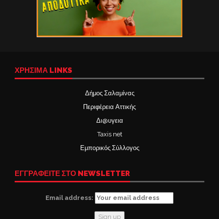
ΧΡΉΣΙΜΑ LINKS
Δήμος Σαλαμίνας
Περιφέρεια Αττικής
Δι@υγεια
Taxis net
Εμπορικός Σύλλογος
ΕΓΓΡΑΦΕΙΤΕ ΣΤΟ NEWSLETTER
Email address: