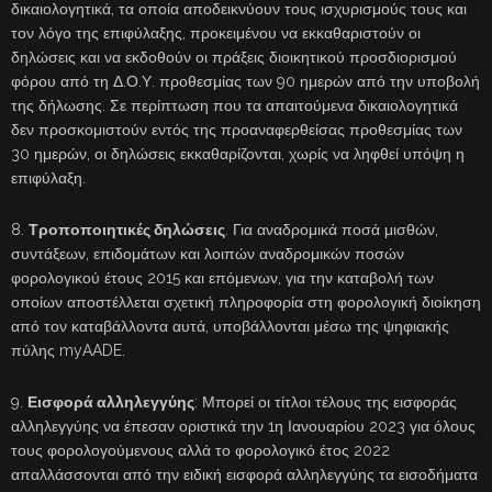
δικαιολογητικά, τα οποία αποδεικνύουν τους ισχυρισμούς τους και
τον λόγο της επιφύλαξης, προκειμένου να εκκαθαριστούν οι
δηλώσεις και να εκδοθούν οι πράξεις διοικητικού προσδιορισμού
φόρου από τη Δ.Ο.Υ. προθεσμίας των 90 ημερών από την υποβολή
της δήλωσης. Σε περίπτωση που τα απαιτούμενα δικαιολογητικά
δεν προσκομιστούν εντός της προαναφερθείσας προθεσμίας των
30 ημερών, οι δηλώσεις εκκαθαρίζονται, χωρίς να ληφθεί υπόψη η
επιφύλαξη.
8.
Τροποποιητικές δηλώσεις
. Για αναδρομικά ποσά μισθών,
συντάξεων, επιδομάτων και λοιπών αναδρομικών ποσών
φορολογικού έτους 2015 και επόμενων, για την καταβολή των
οποίων αποστέλλεται σχετική πληροφορία στη φορολογική διοίκηση
από τον καταβάλλοντα αυτά, υποβάλλονται μέσω της ψηφιακής
πύλης myAADE.
9.
Εισφορά αλληλεγγύης
: Μπορεί οι τίτλοι τέλους της εισφοράς
αλληλεγγύης να έπεσαν οριστικά την 1η Ιανουαρίου 2023 για όλους
τους φορολογούμενους αλλά το φορολογικό έτος 2022
απαλλάσσονται από την ειδική εισφορά αλληλεγγύης τα εισοδήματα