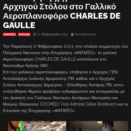
Αρχηγού Στόλου στο Γαλλικό
Αεροπλανοφόρο CHARLES DE
GAULLE
21 Φεβρουαρίου 2023
fonisalaminas
ΕΙΔΗΣΕΙΣ
ΕΛΛΑΔΑ
Την Παρασκευή 17 Φεβρουαρίου 2023, στο πλαίσιο συμμετοχής του
Πολεμικού Ναυτικού στην Επιχείρηση «ΑΝΤΑRES», το γαλλικό
Αεροπλανοφόρο CHARLES DE GAULLE κατέπλευσε στο
Ναύσταθμο Κρήτης (ΝΚ).
Επί του γαλλικού αεροπλανοφόρου, επέβησαν ο Αρχηγός ΓΕΝ
Αντιναύαρχος Ιωάννης Δρυμούσης ΠΝ, καθώς και ο Αρχηγός
Στόλου Αντιναύαρχος Δημήτριος – Ελευθέριος Κατάρας ΠΝ, όπου
συζητήθηκαν θέματα αμοιβαίου ενδιαφέροντος και συνεργασίας με
τον Διοικητή των Γαλλικών Ναυτικών Δυνάμεων Μεσογείου και
Μαύρης Θάλασσας (CECMED) Vice Admiral Gilles Boidevezi και το
Επιτελείο της Επιχείρησης «ΑΝΤΑRES».