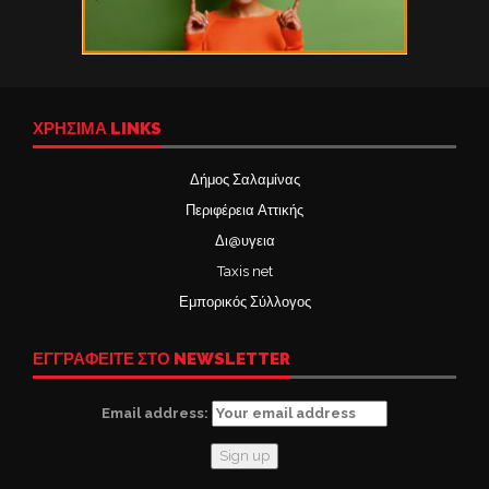
ΧΡΉΣΙΜΑ LINKS
Δήμος Σαλαμίνας
Περιφέρεια Αττικής
Δι@υγεια
Taxis net
Εμπορικός Σύλλογος
ΕΓΓΡΑΦΕΙΤΕ ΣΤΟ NEWSLETTER
Email address: