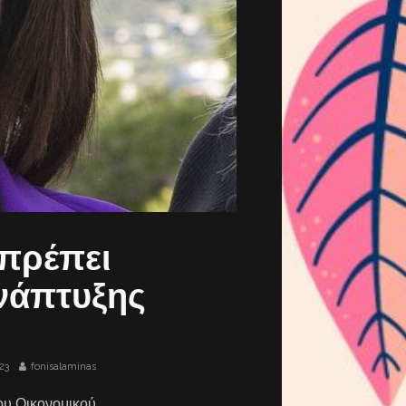
 πρέπει
ανάπτυξης
23
fonisalaminas
ου Οικονομικού