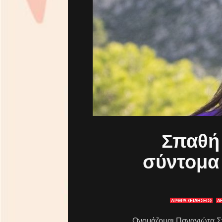
Σπαθή 
σύντομα 
ΑΡΘΡΑ (ΕΙΔΗΣΕΙΣ)
Δ
Ονομάζομαι Παναγιώτα Σπ