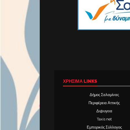
ΧΡΉΣΙΜΑ LINKS
Δήμος Σαλαμίνας
Περιφέρεια Αττικής
Δι@υγεια
Taxis net
Εμπορικός Σύλλογος