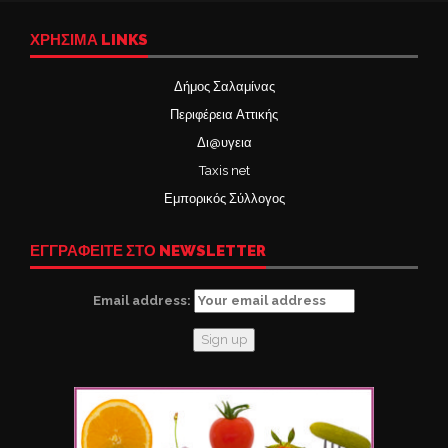
ΧΡΉΣΙΜΑ LINKS
Δήμος Σαλαμίνας
Περιφέρεια Αττικής
Δι@υγεια
Taxis net
Εμπορικός Σύλλογος
ΕΓΓΡΑΦΕΙΤΕ ΣΤΟ NEWSLETTER
Email address: