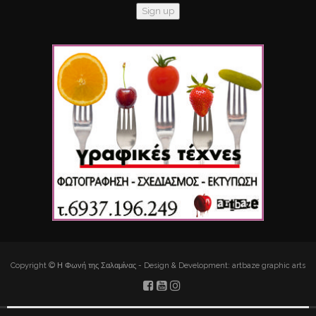
Copyright © Η Φωνή της Σαλαμίνας - Design & Development: artbaze graphic arts