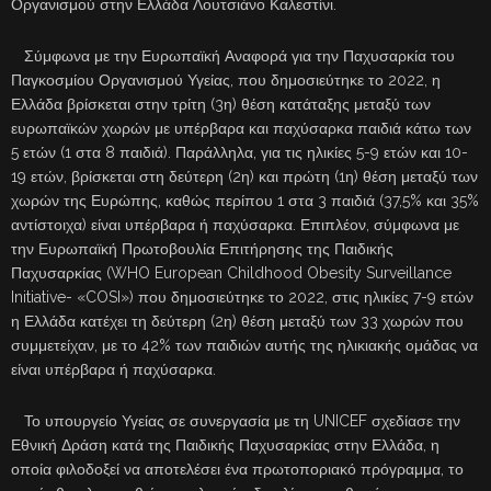
Οργανισμού στην Ελλάδα Λουτσιάνο Καλεστίνι.
Σύμφωνα με την Ευρωπαϊκή Αναφορά για την Παχυσαρκία του
Παγκοσμίου Οργανισμού Υγείας, που δημοσιεύτηκε το 2022, η
Ελλάδα βρίσκεται στην τρίτη (3η) θέση κατάταξης μεταξύ των
ευρωπαϊκών χωρών με υπέρβαρα και παχύσαρκα παιδιά κάτω των
5 ετών (1 στα 8 παιδιά). Παράλληλα, για τις ηλικίες 5-9 ετών και 10-
19 ετών, βρίσκεται στη δεύτερη (2η) και πρώτη (1η) θέση μεταξύ των
χωρών της Ευρώπης, καθώς περίπου 1 στα 3 παιδιά (37,5% και 35%
αντίστοιχα) είναι υπέρβαρα ή παχύσαρκα. Επιπλέον, σύμφωνα με
την Ευρωπαϊκή Πρωτοβουλία Επιτήρησης της Παιδικής
Παχυσαρκίας (WHO European Childhood Obesity Surveillance
Initiative- «COSI») που δημοσιεύτηκε το 2022, στις ηλικίες 7-9 ετών
η Ελλάδα κατέχει τη δεύτερη (2η) θέση μεταξύ των 33 χωρών που
συμμετείχαν, με το 42% των παιδιών αυτής της ηλικιακής ομάδας να
είναι υπέρβαρα ή παχύσαρκα.
Το υπουργείο Υγείας σε συνεργασία με τη UNICEF σχεδίασε την
Εθνική Δράση κατά της Παιδικής Παχυσαρκίας στην Ελλάδα, η
οποία φιλοδοξεί να αποτελέσει ένα πρωτοποριακό πρόγραμμα, το