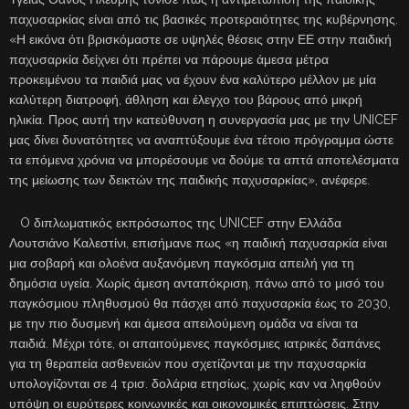
παχυσαρκίας είναι από τις βασικές προτεραιότητες της κυβέρνησης.
«Η εικόνα ότι βρισκόμαστε σε υψηλές θέσεις στην ΕΕ στην παιδική
παχυσαρκία δείχνει ότι πρέπει να πάρουμε άμεσα μέτρα
προκειμένου τα παιδιά μας να έχουν ένα καλύτερο μέλλον με μία
καλύτερη διατροφή, άθληση και έλεγχο του βάρους από μικρή
ηλικία. Προς αυτή την κατεύθυνση η συνεργασία μας με την UNICEF
μας δίνει δυνατότητες να αναπτύξουμε ένα τέτοιο πρόγραμμα ώστε
τα επόμενα χρόνια να μπορέσουμε να δούμε τα απτά αποτελέσματα
της μείωσης των δεικτών της παιδικής παχυσαρκίας», ανέφερε.
O διπλωματικός εκπρόσωπος της UNICEF στην Ελλάδα
Λουτσιάνο Καλεστίνι, επισήμανε πως «η παιδική παχυσαρκία είναι
μια σοβαρή και ολοένα αυξανόμενη παγκόσμια απειλή για τη
δημόσια υγεία. Χωρίς άμεση ανταπόκριση, πάνω από το μισό του
παγκόσμιου πληθυσμού θα πάσχει από παχυσαρκία έως το 2030,
με την πιο δυσμενή και άμεσα απειλούμενη ομάδα να είναι τα
παιδιά. Μέχρι τότε, οι απαιτούμενες παγκόσμιες ιατρικές δαπάνες
για τη θεραπεία ασθενειών που σχετίζονται με την παχυσαρκία
υπολογίζονται σε 4 τρισ. δολάρια ετησίως, χωρίς καν να ληφθούν
υπόψη οι ευρύτερες κοινωνικές και οικονομικές επιπτώσεις. Στην