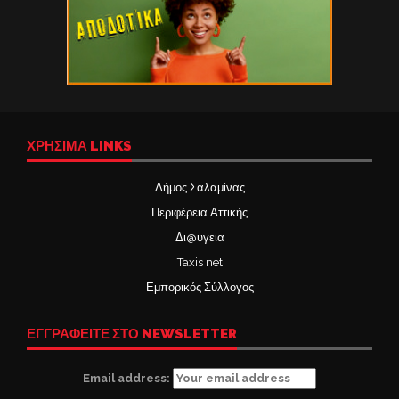
ΧΡΉΣΙΜΑ LINKS
Δήμος Σαλαμίνας
Περιφέρεια Αττικής
Δι@υγεια
Taxis net
Εμπορικός Σύλλογος
ΕΓΓΡΑΦΕΙΤΕ ΣΤΟ NEWSLETTER
Email address: