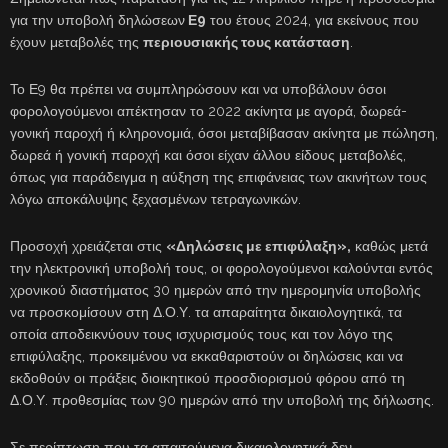
για την υποβολή δηλώσεων
Ε9
του έτους 2024, για εκείνους που
έχουν μεταβολές της
περιουσιακής τους κατάσταση
.
Το Ε9 θα πρέπει να συμπληρώσουν και να υποβάλουν όσοι
φορολογούμενοι απέκτησαν το 2022 ακίνητα με αγορά, δωρεά-
γονική παροχή ή κληρονομιά, όσοι μεταβίβασαν ακίνητα με πώληση,
δωρεά ή γονική παροχή και όσοι είχαν άλλου είδους μεταβολές,
όπως για παράδειγμα η αύξηση της επιφάνειας των ακινήτων τους
λόγω αποκάλυψης ξεχασμένων τετραγωνικών.
Προσοχή χρειάζεται στις
«Δηλώσεις με επιφύλαξη»,
καθώς μετά
την ηλεκτρονική υποβολή τους, οι φορολογούμενοι καλούνται εντός
χρονικού διαστήματος 30 ημερών από την ημερομηνία υποβολής
να προσκομίσουν στη Δ.Ο.Υ. τα απαραίτητα δικαιολογητικά, τα
οποία αποδεικνύουν τους ισχυρισμούς τους και τον λόγο της
επιφύλαξης, προκειμένου να εκκαθαριστούν οι δηλώσεις και να
εκδοθούν οι πράξεις διοικητικού προσδιορισμού φόρου από τη
Δ.Ο.Υ. προθεσμίας των 90 ημερών από την υποβολή της δήλωσης.
Σε περίπτωση που τα απαιτούμενα δικαιολογητικά δεν