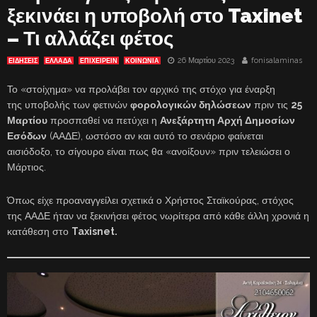
ξεκινάει η υποβολή στο Taxinet
– Τι αλλάζει φέτος
26 Μαρτίου 2023
fonisalaminas
ΕΙΔΗΣΕΙΣ
ΕΛΛΑΔΑ
ΕΠΙΧΕΙΡΕΙΝ
ΚΟΙΝΩΝΙΑ
Το «στοίχημα» να προλάβει τον αρχικό της στόχο για έναρξη
της υποβολής των φετινών
φορολογικών δηλώσεων
πριν τις
25
Μαρτίου
προσπαθεί να πετύχει η
Ανεξάρτητη Αρχή Δημοσίων
Εσόδων
(ΑΑΔΕ), ωστόσο αν και αυτό το σενάριο φαίνεται
αισιόδοξο, το σίγουρο είναι πως θα «ανοίξουν» πριν τελειώσει ο
Μάρτιος.
Όπως είχε προαναγγείλει σχετικά ο Χρήστος Σταϊκούρας, στόχος
της ΑΑΔΕ ήταν να ξεκινήσει φέτος νωρίτερα από κάθε άλλη χρονιά η
κατάθεση στο
Taxisnet.