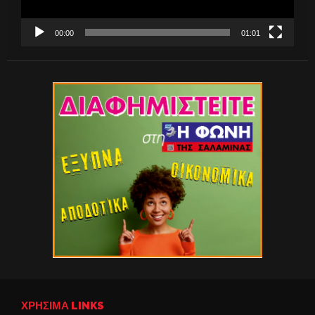
00:00
01:01
ΧΡΉΣΙΜΑ LINKS