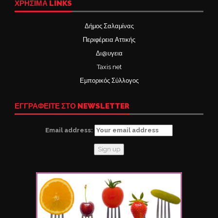
ΧΡΉΣΙΜΑ LINKS
Δήμος Σαλαμίνας
Περιφέρεια Αττικής
Δι@υγεια
Taxis net
Εμπορικός Σύλλογος
ΕΓΓΡΑΦΕΙΤΕ ΣΤΟ NEWSLETTER
Email address: