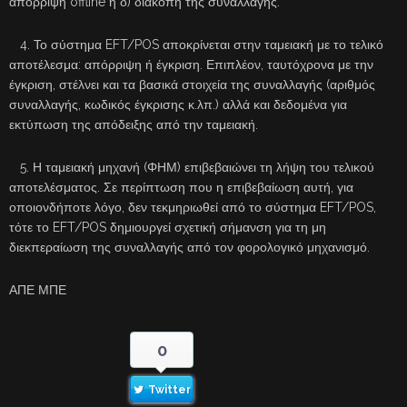
απόρριψη offline ή δ) διακοπή της συναλλαγής.
4. Το σύστημα EFT/POS αποκρίνεται στην ταμειακή με το τελικό
αποτέλεσμα: απόρριψη ή έγκριση. Επιπλέον, ταυτόχρονα με την
έγκριση, στέλνει και τα βασικά στοιχεία της συναλλαγής (αριθμός
συναλλαγής, κωδικός έγκρισης κ.λπ.) αλλά και δεδομένα για
εκτύπωση της απόδειξης από την ταμειακή.
5. Η ταμειακή μηχανή (ΦΗΜ) επιβεβαιώνει τη λήψη του τελικού
αποτελέσματος. Σε περίπτωση που η επιβεβαίωση αυτή, για
οποιονδήποτε λόγο, δεν τεκμηριωθεί από το σύστημα EFT/POS,
τότε το EFT/POS δημιουργεί σχετική σήμανση για τη μη
διεκπεραίωση της συναλλαγής από τον φορολογικό μηχανισμό.
ΑΠΕ ΜΠΕ
0
Twitter