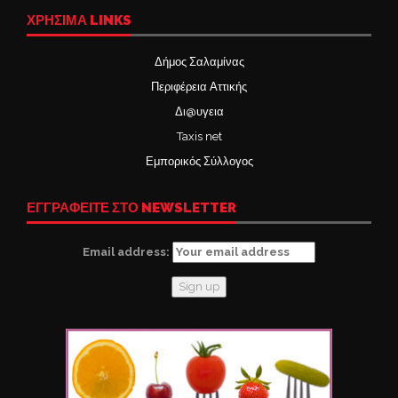
ΧΡΉΣΙΜΑ LINKS
Δήμος Σαλαμίνας
Περιφέρεια Αττικής
Δι@υγεια
Taxis net
Εμπορικός Σύλλογος
ΕΓΓΡΑΦΕΙΤΕ ΣΤΟ NEWSLETTER
Email address: