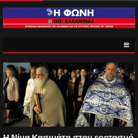
Η Νίνα Κασιμάτη στον εορτασμό