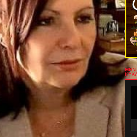
ΜΗΝ 
ΚΥΚΛ
Πρ
Αν
Βίν