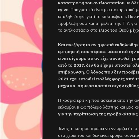
καταστροφή του αντλιοστασίου με όλες 
έγινε.
Πραγματικά είναι μια σοκαριστική
επαληθεύτηκε γιατί το επέτρεψε ο κ.Παν
πρόβλεψη όσο και τη μελέτη της Τ.Υ. γι
το αντλιοστάσιο στο έλεος του Θεού μέχρ
Και ανεξάρτητα αν η φωτιά εκδηλώθη
εμπρηστή που πέρασε μέσα από την κ
είναι σίγουρο ότι αν είχε συναφθεί η
από το 2017, δεν θα είχαμε υποστεί όλ
επιβάρυνση. Ο λόγος που δεν προέβει
2021 έχει ειπωθεί πολλές φορές από τ
μέχρι και σήμερα κρατάει σιγήν ιχθύος
Η κόσμια κριτική που ασκείται από την α
εκλαμβάνει ως πόλεμο λάσπης και μας κα
για την περίπτωση της προβοκάτσιας π
Τέλος, ο κόσμος πρέπει να γνωρίζει ότι ο
στα χέρια του και δεν είναι κρυφό, συνε