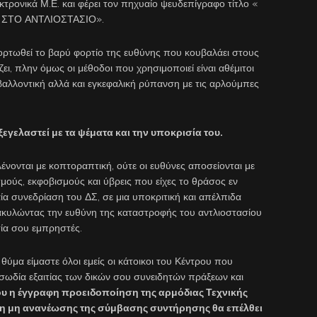
κτρονικά Μ.Ε. και φέρει τον πηχυαίο ψευδεπίγραφο τίτλο «
ΣΤΟ ΑΝΤΛΙΟΣΤΑΣΙΟ».
ορτωθεί το βαρύ φορτίο της ευθύνης που κουβαλάει στους
ει, πλην όμως οι μέθοδοι που χρησιμοποιεί είναι αθέμιτοι
βαλλοντική αλλά και εγκεφαλική ρύπανση με τις αρλούμπες
εγελαστεί με τα ψέματα και την υποκρισία του.
νονται με κοπτοραπτική, ούτε οι ευθύνες αποσείονται με
ούς, εκφοβισμούς και ύβρεις που είχες το θράσος εν
ία συνεδρίαση του ΔΣ, σε μια υποκριτική και απέλπιδα
ακυλώντας την ευθύνη της καταστροφής του αντλιοστασίου
σία σου εμπρηστές.
θύμα είμαστε όλοι εμείς οι κάτοικοι του Κέντρου που
σωδία εξαιτίας των δικών σου συνειδητών πράξεων και
υ η έγγραφη προειδοποίηση της αρμόδιας Τεχνικής
ση μη ανανέωσης της σύμβασης συντήρησης θα επέλθει