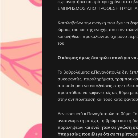
είχε αναρτήσει σε πρότερο χρόνο στα ηλε
ΕΜΠΡΗΣΜΟΣ ΑΠΟ ΠΡΟΘΕΣΗ Η ΦΩΤΙΑ 
Καταλαβαίνω την ανάγκη που έχει να ξεφ
ώμους του και της ενοχής που τον ταλανίζ
και ανήθικοι, προκαλώντας όχι μόνο περι
του.
Ο κόσμος όμως δεν τρώει σανό για να ξ
Τα βοθρολύματα κ.Παναγόπουλε δεν ξεπλέ
συκοφαντίες, παραληρήματα, τραμπουκισμ
απουσία μου να εκτοξεύσεις στην τελευτα
προσπάθεια να εμφανιστείς ως θύμα μετ
στην αντιπολίτευση και τους κατά φαντα
Δεν είσαι εσύ κ.Παναγόπουλε το θύμα. Το 
αναπνέαμε τη μπόχα, τη βρώμα και τη δυ
παραλήψεων και
ενώ ήταν σε γνώση σο
Υπηρεσίας που έλεγε ότι σε περίπτω