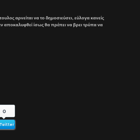
ουλος αρνείται να το δημοσιεύσει, εύλογα κανείς
 αν αποκαλυφθεί ίσως θα πρέπει να βρει τρύπα να
0
Twitter