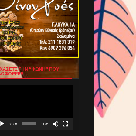
ΧΑΣΕΤΕ ΤΗΝ “ΦΩΝΗ” ΠΟΥ
ΟΦΟΡΕΙ!!!
όγραμμα
απαραγωγής
τεο
00:00
01:01