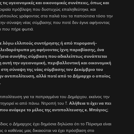
τις υγειονομικές και οικονομικές συνέπειες, όπως και
 μοιραία πρόβλεψη που δυστυχώς επαληθεύτηκε, και
αγόπουλος γράφοντας στα παλιά του τα παπούτσια τόσο την
α την σύναψη νέας σύμβασης που ποτέ δεν έγινε αφήνοντας
ι που πήρε φωτιά.
κε λόγω ελλιπούς συντήρησης ή από πυρομανή-
λειδαρότρυπα μη αφήνοντας ίχνη παραβίασης, ένα
 ετήσια συνήθης σύμβαση που αδιαλείπτως συνάπτεται
η αυτή την υγειονομική, περιβαλλοντική και οικονομική
 στη σύναψη της νέας σύμβασης τον Δεκέμβριο του
ην αντιπολίτευση, αλλά ποτέ από το Δήμαρχο ο οποίος
.
ντιπολίτευση για τα πεπραγμένα του Δημάρχου, εκείνος την
τηγορεί κι από πάνω. Ντροπή του !!.
Αλήθεια τι έχει να πει
ου ανέφερε το μέλος της αντιπολίτευσης κ. Μπάγιος;
 ίδιος ο Δήμαρχος έχει δημόσια δηλώσει ότι το Πόρισμα είναι
πώς ο καθένας μας δικαιούται να έχει πρόσβαση στο