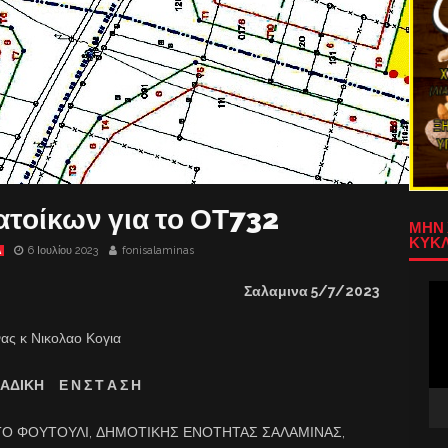
ατοίκων για το ΟΤ732
ΜΗΝ 
ΚΥΚΛ
6 Ιουλίου 2023
fonisalaminas
Α
Πρ
Σαλαμινα 5/7/2023
Αν
Βίν
ας κ Νικολαο Κογια
ΑΔΙΚΗ Ε Ν Σ Τ Α Σ Η
Ο ΦΟΥΤΟΥΛΙ, ΔΗΜΟΤΙΚΗΣ ΕΝΟΤΗΤΑΣ ΣΑΛΑΜΙΝΑΣ,