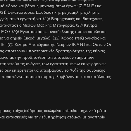
ό είδους και βάρους μηχανημάτων έργων (Σ.Ε.Μ.Ε.) και
(21) Εγκαταστάσεις Εφοδιαστικής με χαμηλής όχλησης
ελματικά εργαστήρια. (23) Βιομηχανικές και Βιοτεχνικές
γκαταστάσεις Μέσων Μαζικής Μεταφοράς. (27) Κέντρα
.Τ.Ε.Ο.). (29) Εγκαταστάσεις ανακύκλωσης συσκευασιών και
σινα σημεία (μικρά, μεγάλα). (32) Χώρος επεξεργασίας και
ΠΕ. (39) Κέντρα Αποτέφρωσης Νεκρών (Κ.Α.Ν.) και Οστών Οι
ήσεις αποτελούν υποστηρικτικές δραστηριότητες της κύριας
 μόνο με την προϋπόθεση ότι αποτελούν τμήμα των
υπηρετούν τις ανάγκες των εγκατεστημένων επιχειρήσεων
τές δεν επιτρέπεται να υπερβαίνουν το 30% της συνολικής
ο παραπάνω ποσοστό συμπεριλαμβάνονται και οι υπόλοιπες
ακες, τοίχοι,διάδρομοι, κεκλιμένα επίπεδα, μηχανικά μέσα
αι κατασκευές για την εξυπηρέτηση ατόμων με αναπηρία