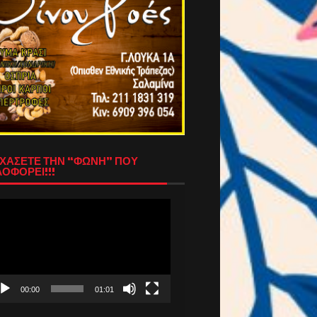
ΧΑΣΕΤΕ ΤΗΝ “ΦΩΝΗ” ΠΟΥ
ΟΦΟΡΕΙ!!!
όγραμμα
απαραγωγής
τεο
00:00
01:01