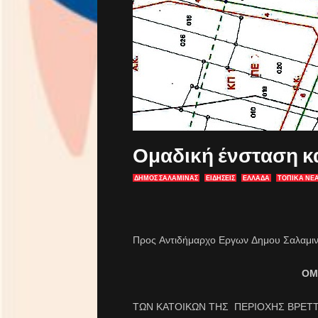
Ομαδική ένσταση κ
ΔΗΜΟΣ ΣΑΛΑΜΙΝΑΣ
ΕΙΔΗΣΕΙΣ
ΕΛΛΑΔΑ
ΤΟΠΙΚΑ ΝΕ
Προς Αντιδήμαρχο Εργων Δημου Σαλαμιν
ΟΜ
ΤΩΝ ΚΑΤΟΙΚΩΝ ΤΗΣ ΠΕΡΙΟΧΗΣ ΒΡΕΤΤ