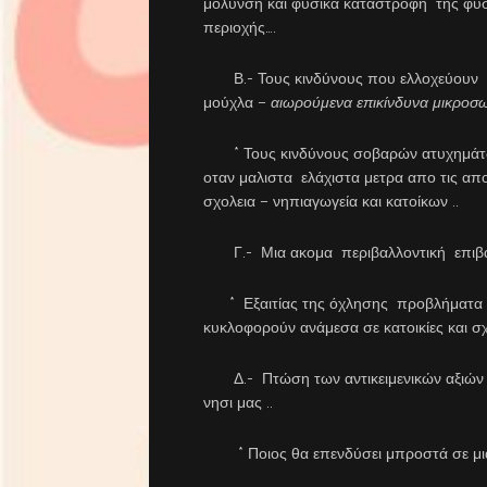
μόλυνση και φυσικά καταστροφή της φυ
περιοχής….
Β.- Τους κινδύνους που ελλοχεύουν τα
μούχλα –
αιωρούμενα
επικίνδυνα
μικροσω
* Τους κινδύνους σοβαρών ατυχημάτων
οταν μαλιστα ελάχιστα μετρα απο τις α
σχολεια – νηπιαγωγεία και κατοίκων ..
Γ.- Μια ακομα περιβαλλοντική επιβά
* Εξαιτίας της όχλησης προβλήματα σε
κυκλοφορούν ανάμεσα σε κατοικίες και σχ
Δ.- Πτώση των αντικειμενικών αξιών τω
νησι μας ..
* Ποιος θα επενδύσει μπροστά σε μια 