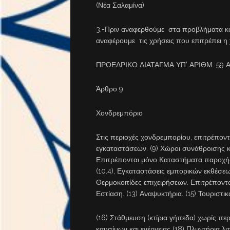
(Νέα Σαλαμίνα)
3.-Πριν αναφερθούμε στα προβλήματα κα
αναφέρουμε τις χρήσεις που επιτρέπε
ΠΡΟΕΔΡΙΚΟ ΔΙΑΤΑΓΜΑ ΥΠ’ ΑΡΙΘΜ. 59 Α’
Άρθρο 9
Χονδρεμπόριο
Στις περιοχές χονδρεμπορίου, επιτρέποντ
εγκαταστάσεων. (9) Χώροι συνάθροισης 
Επιτρέπονται μόνο Καταστήματα παροχής
(10.4), Εγκαταστάσεις εμπορικών εκθέσεω
Θερμοκοιτίδες επιχειρήσεων. Επιτρέποντα
Εστίαση. (13) Αναψυκτήρια. (15) Τουριστι
(16) Στάθμευση (κτίρια γήπεδα) χωρίς πε
καυσίμων και ενέργειας (18) Πλυντήρια λι