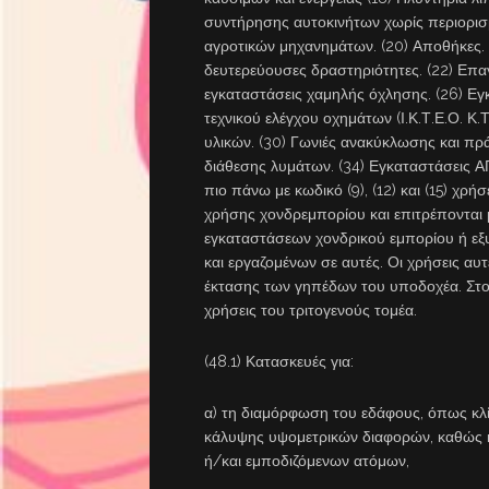
συντήρησης αυτοκινήτων χωρίς περιορισμ
αγροτικών μηχανημάτων. (20) Αποθήκες. 
δευτερεύουσες δραστηριότητες. (22) Επαγγ
εγκαταστάσεις χαμηλής όχλησης. (26) Ε
τεχνικού ελέγχου οχημάτων (Ι.Κ.Τ.Ε.Ο. Κ
υλικών. (30) Γωνιές ανακύκλωσης και πρά
διάθεσης λυμάτων. (34) Εγκαταστάσεις Α
πιο πάνω με κωδικό (9), (12) και (15) χρ
χρήσης χονδρεμπορίου και επιτρέπονται
εγκαταστάσεων χονδρικού εμπορίου ή εξ
και εργαζομένων σε αυτές. Οι χρήσεις αυ
έκτασης των γηπέδων του υποδοχέα. Στ
χρήσεις του τριτογενούς τομέα.
(48.1) Κατασκευές για:
α) τη διαμόρφωση του εδάφους, όπως κλίμ
κάλυψης υψομετρικών διαφορών, καθώς κ
ή/και εμποδιζόμενων ατόμων,