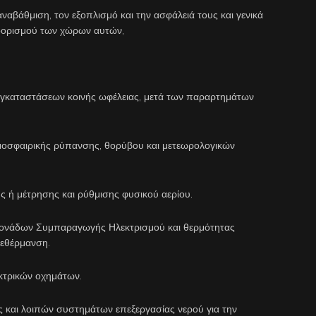
αναβάθμιση, τον εξοπλισμό και την ασφάλειά τους και γενικά
οορισμού των χώρων αυτών,
 εγκαταστάσεων κοινής ωφέλειας, μετά των παραρτημάτων
μοσφαιρικής ρύπανσης, θορύβου και μετεωρολογικών
ής ή μέτρησης και ρύθμισης φυσικού αερίου.
 μονάδων Συμπαραγωγής Ηλεκτρισμού και θερμότητας
λεθέρμανση.
κτρικών οχημάτων.
και λοιπών συστημάτων επεξεργασίας νερού για την