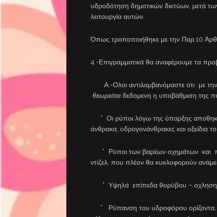
υδροδότηση δημοτικών δικτύων, μετά τω
λειτουργία αυτών.
Όπως τροποποιήθηκε με την Παρ.10 Άρ
4.-Επιγραμματικά θα αναφέρουμε τα προβ
Α.-Ολοι αντιλαμβανόμαστε οτι με την 
θεωρείται
δεδομενη η υποβάθμιση της ποι
* Οι ρύποι λόγω της ύπαρξης αποθηκών
άνθρακα, υδρογονάνθρακες και οξείδια τ
* Ρύποι των βαρέων οχημάτων και πε
ντίζελ. που πλέον θα κυκλοφορούν ανάμεσα
* Υψηλά επίπεδα θορύβου – οχληση.
* Ρύπανση του υδροφόρου ορίζοντα, 