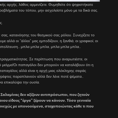
ικής αρχής, λάθος αρμενίζετε. Θυμηθείτε ότι ψηφιστήκατε
προβλήματα του τόπου, μην ασχολείστε μόνο με τα δικά σας.
ς.
α σας, κατανόησης του θεσμικού σας ρόλου. Συνεχίζετε το
ε αλλά οι “άλλοι” μας εμποδίζουν, η ξανθιά, οι γραφικοί, οι
αντιπολίτευση… μπλα μπλα μπλα, μπλα μπλα μπλα…
 πραγματικότητας. Σε περίπτωση που αναρωτιέστε, οι
λό μείγμα!Οι παπαγάλοι δεν μπορούν να καταλάβουν ότι η
παπαγάλος αλλά είναι η αρχή μιας ολόκληρης σειράς
θρέφτες παραπλανούν αλλά δεν λένε ποτέ ψέματα…
α επικαλύψει την ουσία.
ς Σαλαμίνας δεν αξίζουν αντιπρόσωποι, που ζητούν
οιου είδους “έργα” ξέρουν να κάνουν. Τόσο γενναία
συνεχώς με υπονοούμενα, στοχοποιώντας κάθε τι που