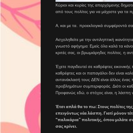
Κύριοι και κυρίες της απερχόμενης δημοτ
από τους πολίτες για να μάχεστε για τα 
Α, και με τα.. προεκλογικά συμφέροντά σα
Ασχοληθείτε με την αντιληπτική ικανότητ
γνωστό αφήγημα: Εμείς όλα καλά τα κάνουμ
κριτές σας, οι βρωμιάρηδες πολίτες, η 
Έχετε παγιδευτεί σε καθρέφτες εικονικής
καθρέφτες και οι παπαγάλοι δεν είναι κα
αντανάκλασή τους ΔΕΝ είναι άλλος ένας 
προβλημάτων συμπεριφοράς. Διότι οι κα
Προφανώς εδώ, ο στόχος είναι, η λάσπη ν
Έτσι απλά θα το πω: Στους πολίτες τη
επειγόντως νέα λάσπη. Γιατί μόνον τέτ
“παλικάρια” πολιτικής, όπου μιλάτε 
σας κρίνει.