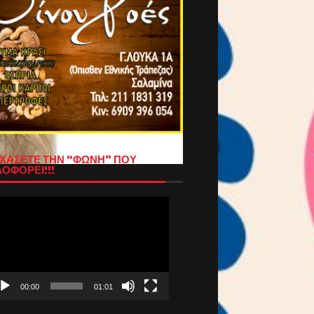
ΧΑΣΕΤΕ ΤΗΝ “ΦΩΝΗ” ΠΟΥ
ΟΦΟΡΕΙ!!!
όγραμμα
απαραγωγής
τεο
00:00
01:01