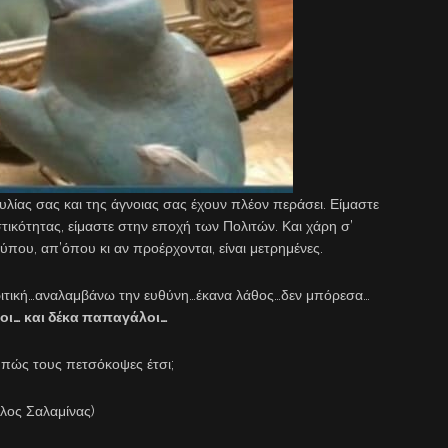
ουλίας σας και της άγνοιας σας έχουν πλέον περάσει. Είμαστε
ικότητας, είμαστε στην εποχή των Πολιτών. Και χάρη σ’
ύπου, απ’όπου κι αν προέρχονται, είναι μετρημένες.
κριτική…αναλαμβάνω την ευθύνη…έκανα λάθος…δεν μπόρεσα…
λοι… και δέκα παπαγάλοι…
 πώς τους πετσόκοψες έτσι;
λος Σαλαμίνας)