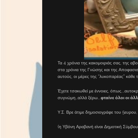
Τα 4 χρόνια της κακομοιριάς σας, της αβ
στα χρόνια της Γνώσης και της Αποφασιστ
αυτούς, οι μέρες της “λυκοπαρέας” κάθε τ
Έχετε τσακωθεί με έννοιες, όπως.…αυτο
συγνώμη…αλλά ξέρω….
φταίνε όλοι οι άλ
Υ.Σ. Βρε άτιμε δημοσιογράφε του 5ευρου,
(η Υβόνη Αραβανή είναι Δημοτική Σύμβου