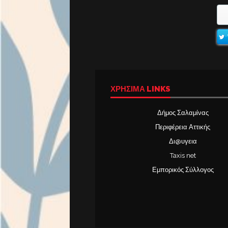
ΧΡΉΣΙΜΑ LINKS
Δήμος Σαλαμίνας
Περιφέρεια Αττικής
Δι@υγεια
Taxis net
Εμπορικός Σύλλογος