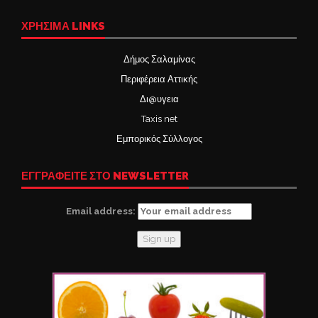
ΧΡΉΣΙΜΑ LINKS
Δήμος Σαλαμίνας
Περιφέρεια Αττικής
Δι@υγεια
Taxis net
Εμπορικός Σύλλογος
ΕΓΓΡΑΦΕΙΤΕ ΣΤΟ NEWSLETTER
Email address: