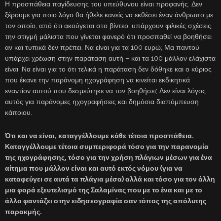
Η προσπάθεια παγίδευσης του υπεύθυνου είναι προφανής. Δεν
ξέρουμε για ποιο λόγο θα ήθελε κανείς να εκθέσει έναν άνθρωπο με
τον οποίο, από ότι ακούγεται στο βίντεο, υπάρχουν φιλικές σχέσεις,
την στιγμή μάλιστα που γίνεται φανερό ότι προσπαθεί να βοηθήσει
αν και τυπικά δεν πρέπει. Να είναι για τα 100 ευρώ; Μα παντού
υπάρχει χρέωση στην παράταση αυτή – και τα 100 μάλλον ελάχιστα
είναι. Να είναι για το ότι τελικά η παράταση δεν δόθηκε και ο κύριος
που έκανε την παράνομη ηχογράφηση να κινείται εκδικητικά
εναντίον αυτού που δεσμεύτηκε να τον βοηθήσει; Δεν είναι λόγος
αυτός για παράνομες ηχογραφήσεις και δημόσια διαπόμπευση
κάποιου.
Ότι και να είναι, καταγγέλλουμε κάθε τέτοια προσπάθεια.
Καταγγέλλουμε τέτοια συμπεριφορά τόσο για την παρανομία
της ηχογράφησης, τόσο για την χρήση πλάγιων μέσων για ένα
αίτημα που μάλλον είναι και αυτό εκτός νόμου (για να
καταφεύγει σε αυτά τα πλάγια μέσα) αλλά και τόσο για τον άλλη
μια φορά εξευτελισμό της Σαλαμίνας που με το ένα και με το
άλλο φαντάζει στην ειδησεογραφία σαν τόπος της απόλυτης
παρακμής.