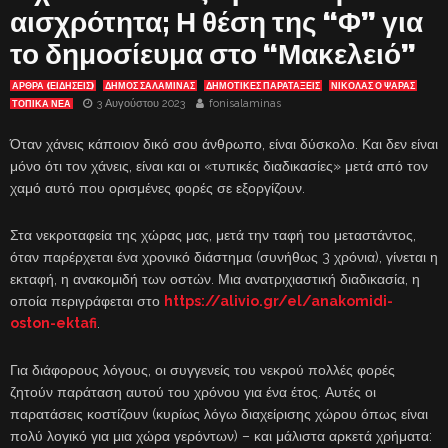
αισχρότητα; Η θέση της “Φ” για
το δημοσίευμα στο “Μακελειό”
ΑΡΘΡΑ (ΕΙΔΗΣΕΙΣ)
ΔΗΜΟΣ ΣΑΛΑΜΙΝΑΣ
ΔΗΜΟΤΙΚΕΣ ΠΑΡΑΤΑΞΕΙΣ
ΝΙΚΟΛΑΣ Ο ΨΑΡΑΣ
3 Αυγούστου 2023
fonisalaminas
ΤΟΠΙΚΑ ΝΕΑ
Όταν χάνεις κάποιον δικό σου άνθρωπο, είναι δύσκολο. Και δεν είναι
μόνο ότι τον χάνεις, είναι και οι «τυπικές διαδικασίες» μετά από τον
χαμό αυτό που ορισμένες φορές σε εξοργίζουν.
Στα νεκροταφεία της χώρας μας, μετά την ταφή του μεταστάντος,
όταν παρέρχεται ένα χρονικό διάστημα (συνήθως 3 χρόνια), γίνεται η
εκταφή, η ανακομιδή των οστών. Μια ανατριχιαστική διαδικασία, η
οποία περιγράφεται στο
https://alivio.gr/el/anakomidi-
oston-ektafi
.
Για διάφορους λόγους, οι συγγενείς του νεκρού πολλές φορές
ζητούν παράταση αυτού του χρόνου για ένα έτος. Αυτές οι
παρατάσεις κοστίζουν (κυρίως λόγω διαχείρισης χώρου όπως είναι
πολύ λογικό για μια χώρα γερόντων) – και μάλιστα αρκετά χρήματα: