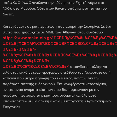
από 480€-240€ (ανάλογα την… ζώνη) στον Σχιστό, γύρω στα
300€ στο Μαρούσι. Ούτε στον θάνατο υπάρχει ισότητα για του
ζώντες.
Και ερχόμαστε σε μια περίπτωση που αφορά την Σαλαμίνα. Σε ένα
βίντεο που εμφανίζεται σε ΜΜΕ των Αθηνών, στον σύνδεσμο
https://www.makeleio.gr/%CE%B5%CF%80%CE%B9%CE
%CE%B3%CE%AF%CE%BD%CE%BF%CE%BD%CF%84%CE%B1%
%CE%BF%CE%B9-
%CF%87%CF%81%CE%B7%CE%BC%CE%B1%CF%84%CE%B9%
%CF%83%CF%84%CE%B1-
%CE%BD%CE%B5%CE%BA%CF%81/
εμφανίζεται πολίτης να
μιλά στον ενικό με έναν προφανώς υπεύθυνο του Νεκροταφείου ή
κάποιον που μετρά η γνώμη του εκεί τέλος πάντων, για την
παράταση εκταφής ενός νεκρού. Εκεί αναφέρονται κατοστάρικα,
αναφέρονται ονόματα κάποιων που δεν συμφωνούν με την
παράταση (ευτυχώς τα μικρά τους ονόματα) και όλο αυτό
«πακετάρεται» με μια αρχική εικόνα με υπογραφή «Αγανακτισμένοι
Συγγενείς».