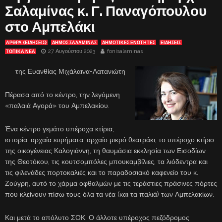
Σαλαμίνας κ. Γ. Παναγόπουλου
στο Αμπελάκι
ΑΡΘΡΑ (ΕΙΔΗΣΕΙΣ)
ΔΗΜΟΣ ΣΑΛΑΜΙΝΑΣ
ΔΗΜΟΤΙΚΕΣ ΕΝΟΤΗΤΕΣ
ΕΙΔΗΣΕΙΣ
27 Αυγούστου 2023
fonisalaminas
ΤΟΠΙΚΑ ΝΕΑ
της Ευανθίας Μιχάλαινα-Λατανιώτη
Πέρασα από το κέντρο, την λεγόμενη
«παλαιά Αγορά» του Αμπελακίου.
Ένα κέντρο γεμάτο υπέροχα κτίρια,
ιστορία, αρχαία ευρήματα, αρχαίο μικρό θεατράκι, το υπέροχο κτίριο
της οικογένειας Καλογιάννη, τη θαυμάσια εκκλησία των Εισοδίων
της Θεοτόκου, τις κουτσομπόλες μπουκαμβίλιες, τα λιόδεντρα και
τις φιλενάδες πορτοκαλιές και το παραδοσιακό καφενείο του κ.
Ζούγρη, αυτό το χάρμα οφθαλμών με τις τεράστιες πράσινες πόρτες
που κλείνουν πίσω τους όλα τα νέα (και τα παλιά) των Αμπελακίων.
Και μετά το απόλυτο ΣΟΚ. Ο άλλοτε υπέροχος πεζόδρομος