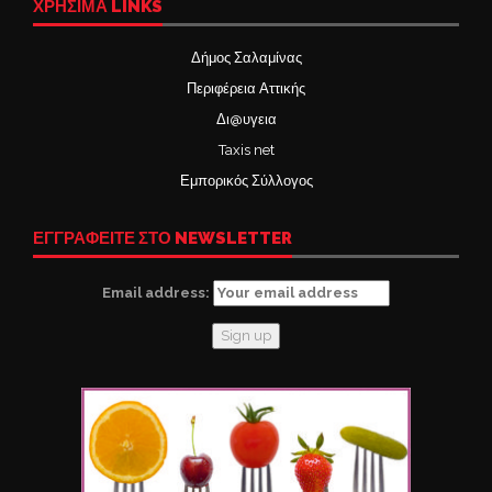
ΧΡΉΣΙΜΑ LINKS
Δήμος Σαλαμίνας
Περιφέρεια Αττικής
Δι@υγεια
Taxis net
Εμπορικός Σύλλογος
ΕΓΓΡΑΦΕΙΤΕ ΣΤΟ NEWSLETTER
Email address: