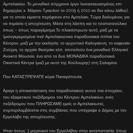
Αμπελακίου. Το μοναδικό σύγχρονο έργο (κατασκευασμένος επι
δημαρχίας κ. Μάριου Τραυλού το 2009 ή 2010 αν δεν κάνω λάθος),
για το οποίο είμαστε περήφανοι στο Αμπελάκι, Τώρα διαλυμένος για
να περάσει η αποχέτευση. Μέσα στη λάσπη και το τσαπατσούλικο
όπως – όπως παραγέμισμα.Το πλακόστρωτο αυτό, μαζί με τα
(μισογκρεμισμένα πια) Αμπελακιώτικα παραδοσιακά σπίτια του
Κέντρου, μαζί με την εκκλησία, το αρχοντικό Καλογιάννη, το καφενείο
Ζούγρη, το αρχαίο θεατράκι κλπ, αποτελούν ένα μοναδικό Ελληνικό
Ανοικτό Μουσείο, ένα από τα δυο ΜΟΝΑΔΙΚΑ παραδοσιακά
Οικιστικά Κέντρα (μαζί με αυτό της Κούλουρης) στη Σαλαμίνα.
Που ΚΑΤΑΣΤΡΕΨΑΤΕ κύριε Παναγόπουλε.
Άραγε η αποκατάσταση του παραδοσιακού αυτού πια στοιχείου,
του εξαιρετικού πεζόδρομου του Κέντρου Αμπελακίων, ενός
πεζόδρομου που ΠΛΗΡΩΣΑΜΕ εμείς οι Αμπελακιωτες,
συμπεριλαμβάνεται στις συμβάσεις που υπέγραψε ο Δήμος με τον
Εργολάβο της αποχέτευσης;
Ήταν όντως 3 μηχανικοί του Εργολάβου στην αυτεπιστασία, όπως