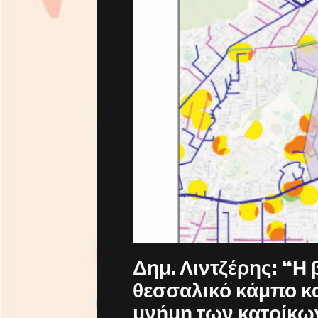
Δημ. Λιντζέρης: “Η
θεσσαλικό κάμπο κα
μνήμη των κατοίκω