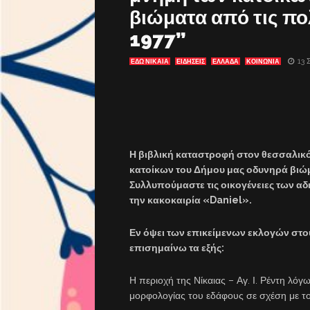
βιώματα από τις π
1977”
13 
ΕΔΩ ΝΙΚΑΙΑ
ΕΙΔΗΣΕΙΣ
ΕΛΛΑΔΑ
ΚΟΙΝΩΝΙΑ
Η βιβλική καταστροφή στον θεσσαλικό
κατοίκων του Δήμου μας οδυνηρά βιώμ
Συλλυπούμαστε τις οικογένειες των
την κακοκαιρία «Daniel
».
Εν όψει των επικείμενων εκλογών στου
επισημαίνω τα εξής:
Η περιοχή της Νίκαιας – Αγ. Ι. Ρέντη λό
μορφολογίας του εδάφους σε σχέση με τ