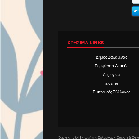
ΧΡΉΣΙΜΑ LINKS
Δήμος Σαλαμίνας
Περιφέρεια Αττικής
Δι@υγεια
Taxis net
Εμπορικός Σύλλογος
Copyright © Η Φωνή της Σαλαμίνας - Design & Deve