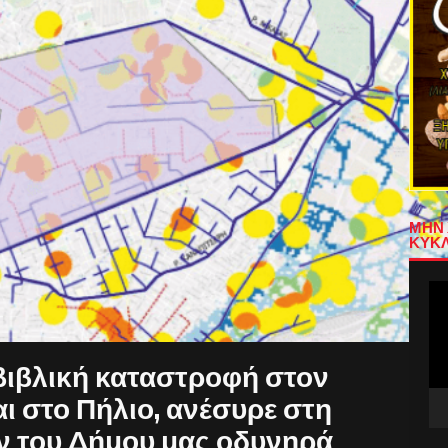
ΜΗΝ 
ΚΥΚΛ
Πρ
Αν
Βίν
 βιβλική καταστροφή στον
ι στο Πήλιο, ανέσυρε στη
ν του Δήμου μας οδυνηρά