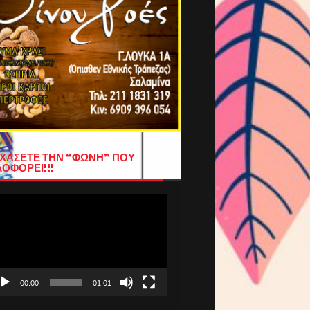
ΧΑΣΕΤΕ ΤΗΝ “ΦΩΝΗ” ΠΟΥ
ΟΦΟΡΕΙ!!!
όγραμμα
απαραγωγής
τεο
00:00
01:01