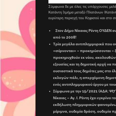
Σύμφωνα δε με όλες τις υπάρχουσες μελ
Κατάντη {τμήμα μεταξύ Πλατάνων (Κατάντ
ευρύτερη περιοχή του Κηφισού και στο σύ
Στον Δήμο Νίκαιας Ρέντη ΟΥΔΕΝ αν
από το 2008!
Τρία μεγάλα αντιπλημμυρικά που ο
«σέρνονται» – προκηρύσσονται – ξε
προκηρυχθούν εκ νέου, ακολουθώντα
εξουσίας και τη δημοτική αρχή να π
ουσιαστικά τους δημότες μας στο έλ
εκλογών πάλι, η απερχόμενη δημοτ
ενός αντιπλημμυρικού έργου με τους
Σύμφωνα με την 15/2021 (ΑΔΑ: ΨΙ
Νίκαιας – Αγ. Ι. Ρέντη έχει εγκρίνε
εκδήλωση πλημμυρικών φαινομένω
μέριμνα, ουδεμία δράση, ουδεμία π