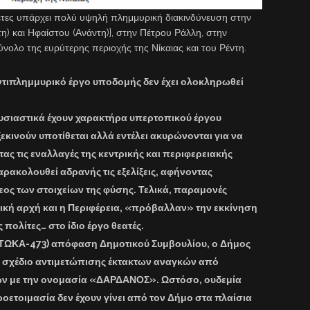
έτες υπάρχει πολύ υψηλή πλημμυρική διακινδύνευση στην
η) και Ηφαίστου (Ανάντη)}, στην Πέτρου Ράλλη, στην
νολο της ευρύτερης περιοχής της Νίκαιας και του Ρέντη.
τιπλημμυρικό έργο υποδομής δεν έχει ολοκληρωθεί
υσιαστικά έχουν χαρακτήρα υπερτοπικού έργου
κινούν υποτίθεται αλλά εντέλει ακυρώνονται για να
ς τις εναλλαγές της κεντρικής και περιφερειακής
αρακολουθεί αδρανής τις εξελίξεις, αφήνοντας
εος των στοιχείων της φύσης. Τελικά, παραμονές
ική αρχή και η Περιφέρεια, «πρόβαλλαν» την εκκίνηση
 πολίτες… στο ίδιο έργο θεατές.
7ΤΩΚΑ-473) απόφαση Δημοτικού Συμβουλίου, ο Δήμος
ι το σχέδιο αντιμετώπισης έκτακτων αναγκών από
ν με την ονομασία «ΔΑΡΔΑΝΟΣ».
Ωστόσο, ουδεμία
ροετοιμασία δεν έχουν γίνει από τον Δήμο
στα πλαίσια