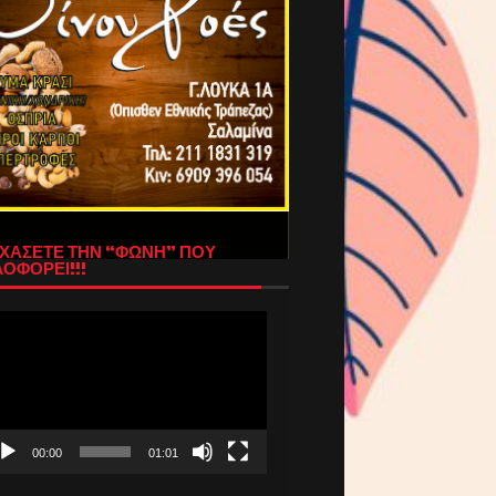
ΧΑΣΕΤΕ ΤΗΝ “ΦΩΝΗ” ΠΟΥ
ΟΦΟΡΕΙ!!!
όγραμμα
απαραγωγής
τεο
00:00
01:01