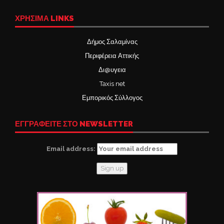
ΧΡΉΣΙΜΑ LINKS
Δήμος Σαλαμίνας
Περιφέρεια Αττικής
Δι@υγεια
Taxis net
Εμπορικός Σύλλογος
ΕΓΓΡΑΦΕΙΤΕ ΣΤΟ NEWSLETTER
Email address: