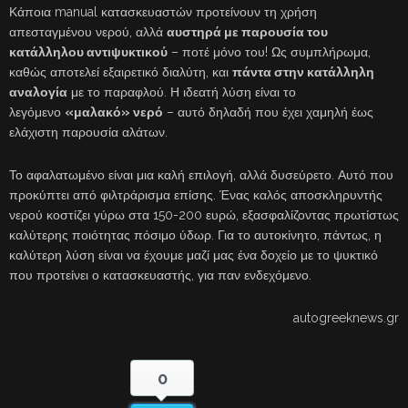
Κάποια manual κατασκευαστών προτείνουν τη χρήση
απεσταγμένου νερού, αλλά
αυστηρά με παρουσία του
κατάλληλου αντιψυκτικού
– ποτέ μόνο του! Ως συμπλήρωμα,
καθώς αποτελεί εξαιρετικό διαλύτη, και
πάντα στην κατάλληλη
αναλογία
με το παραφλού. Η ιδεατή λύση είναι το
λεγόμενο
«μαλακό» νερό
– αυτό δηλαδή που έχει χαμηλή έως
ελάχιστη παρουσία αλάτων.
Το αφαλατωμένο είναι μια καλή επιλογή, αλλά δυσεύρετο. Αυτό που
προκύπτει από φιλτράρισμα επίσης. Ένας καλός αποσκληρυντής
νερού κοστίζει γύρω στα 150-200 ευρώ, εξασφαλίζοντας πρωτίστως
καλύτερης ποιότητας πόσιμο ύδωρ. Για το αυτοκίνητο, πάντως, η
καλύτερη λύση είναι να έχουμε μαζί μας ένα δοχείο με το ψυκτικό
που προτείνει ο κατασκευαστής, για παν ενδεχόμενο.
autogreeknews.gr
0