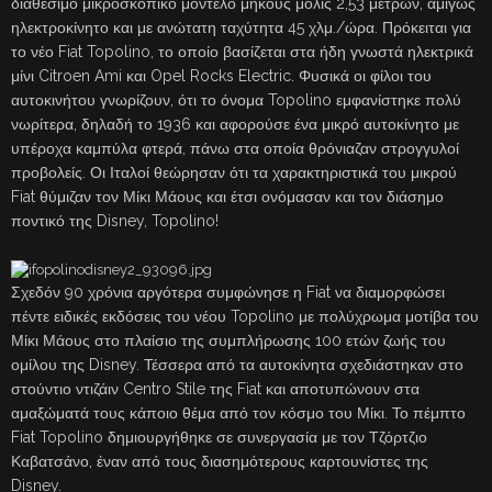
διαθέσιμο μικροσκοπικό μοντέλο μήκους μόλις 2,53 μέτρων, αμιγώς
ηλεκτροκίνητο και με ανώτατη ταχύτητα 45 χλμ./ώρα. Πρόκειται για
το νέο Fiat Topolino, το οποίο βασίζεται στα ήδη γνωστά ηλεκτρικά
μίνι Citroen Ami και Opel Rocks Electric. Φυσικά οι φίλοι του
αυτοκινήτου γνωρίζουν, ότι το όνομα Topolino εμφανίστηκε πολύ
νωρίτερα, δηλαδή το 1936 και αφορούσε ένα μικρό αυτοκίνητο με
υπέροχα καμπύλα φτερά, πάνω στα οποία θρόνιαζαν στρογγυλοί
προβολείς. Οι Ιταλοί θεώρησαν ότι τα χαρακτηριστικά του μικρού
Fiat θύμιζαν τον Μίκι Μάους και έτσι ονόμασαν και τον διάσημο
ποντικό της Disney, Topolino!
Σχεδόν 90 χρόνια αργότερα συμφώνησε η Fiat να διαμορφώσει
πέντε ειδικές εκδόσεις του νέου Topolino με πολύχρωμα μοτίβα του
Μίκι Μάους στο πλαίσιο της συμπλήρωσης 100 ετών ζωής του
ομίλου της Disney. Τέσσερα από τα αυτοκίνητα σχεδιάστηκαν στο
στούντιο ντιζάιν Centro Stile της Fiat και αποτυπώνουν στα
αμαξώματά τους κάποιο θέμα από τον κόσμο του Μίκι. Το πέμπτο
Fiat Topolino δημιουργήθηκε σε συνεργασία με τον Τζόρτζιο
Καβατσάνο, έναν από τους διασημότερους καρτουνίστες της
Disney.