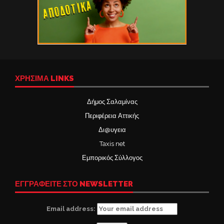
ΧΡΉΣΙΜΑ LINKS
Δήμος Σαλαμίνας
Περιφέρεια Αττικής
Δι@υγεια
Taxis net
Εμπορικός Σύλλογος
ΕΓΓΡΑΦΕΙΤΕ ΣΤΟ NEWSLETTER
Email address: