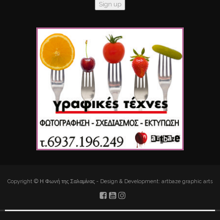
Copyright © Η Φωνή της Σαλαμίνας - Design & Development: artbaze graphic arts