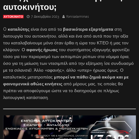
αυτοκινήτου;
7 Δεκεμβρίου 2023
fonisalaminas
ΑΥΤΟΚΙΝΗΤΟ
O
καταλύτης
είναι ένα από τα
βασικότερα εξαρτήματα
στη
λειτουργία του αυτοκινήτου, αλλά και ένα από αυτά που την αξία
του καταλαβαίνουμε μόνο όταν έρθει η ώρα του ΚΤΕΟ ή μας τον
κλέψουν. Ο
αφανής ήρωας
του συστήματος εξαγωγής φροντίζει
τόσο για τον περιορισμό των εκπομπών ρύπων στα νόμιμα όρια,
όσο για τη μείωση των ντεσιμπέλ από την εξάτμιση (σε συνδυασμό
με τα σιλανσιέ). Άλλο «αφανής», άλλο «υπερ» ήρωας όμως. Ο
καταλυτικός μετατροπέας
μπορεί να πάθει ζημιά ακόμα και με
φαινομενικά αθώες κινήσεις
από μέρους μας, τις οποίες θα
πρέπει να αποφεύγουμε ώστε να το διατηρούμε σε πλήρως
λειτουργική κατάσταση.