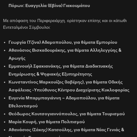
Πόρων:
Ευαγγελία (Εβίνα) Γιακουμάτου
Με απόφαση του Περιφερειάρχη, ορίστηκαν επίσης και οι κάτωθι
Εντεταλμένοι Σύμβουλοι:
Γεωργία (Τζίνα) Αδαμοπούλου
, για θέματα Εμπορίου
Αθανάσιος Βισκαδουράκης
, για θέματα Αλληλεγγύης &
Αρωγής
Εμμανουήλ Σφακιανάκης
, για θέματα Διαδικτυακής
Ενημέρωσης & Ψηφιακής Εξυπηρέτησης
Κωνσταντίνος Μαρκουίζος (Ιαβέρης),
για θέματα Οδικής
Ασφάλειας -Υπεύθυνος Κέντρου Διαχείρισης Κυκλοφορίας
Ευγενία Μπαρμπαγιάννη – Αδαμοπούλου,
για θέματα
Εθελοντισμού
Θεόδωρος Κουτσογιαννόπουλος,
για θέματα Τουρισμού
Μαρία Κουρή,
για θέματα Πολιτισμού
Αθανάσιος (Σάκης) Κατσούλης,
για θέματα Νέας Γενιάς &