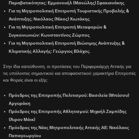
Παραβατικότητας:
Εμμανουήλ (Μανώλης) Σφακιανάκης
Για τη Μητροπολιτική Επιτροπή Τουριστικής Προβολής &
Ανάπτυξης:
Νικόλαος (Νίκος) Χιωτάκης
Για τη Μητροπολιτική Επιτροπή Μεταφορών &
Συγκοινωνιών:
Κωνσταντίνος Ζώμπος
Για τη Μητροπολιτική Επιτροπή Βιώσιμης Ανάπτυξης &
Κλιματικής Αλλαγής:
Γεώργιος Βλάχος.
Στην ίδια κατεύθυνση, οι προτάσεις του Περιφερειάρχη Αττικής για
τις υπόλοιπες σημαντικού και αποφασιστικού χαρακτήρα Επιτροπές
και Φορείς είναι οι εξής:
Πρόεδρος της Επιτροπής Πολιτισμού:
Βασιλεία (Μπέσσυ)
Αργυράκη
Πρόεδρος της Επιτροπής Αθλητισμού:
Μιχαήλ Ζαμπίδης
(Άιρον Μάικ)
Πρόεδρος της Νέας Μητροπολιτικής Αττικής ΑΕ:
Νικόλαος
Παπαγεωργίου