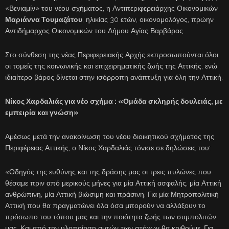
«Βενιαμίν» του νέου σχήματος, η Αντιπεριφερειάρχης Οικονομικών
Μαριάννα Τουμαζάτου
, ηλικίας 30 ετών, οικονομολόγος, πρώην
Αντιδήμαρχος Οικονομικών του Δήμου Αγίας Βαρβάρας.
Στο σύνθεση της νέας Περιφερειακής Αρχής εκπροσωπούνται όλοι
οι τομείς της κοινωνικής και επιχειρηματικής ζωής της Αττικής, ενώ
ιδιαίτερο βάρος δίνεται στην ισόρροπη ανάπτυξη για όλη την Αττική.
Νίκος Χαρδαλιάς για νέο σχήμα : «Ομάδα σκληρής δουλειάς, με
εμπειρία και γνώση»
Αμέσως μετά την ανακοίνωση του νέου διοικητικού σχήματος της
Περιφέρειας Αττικής, ο Νίκος Χαρδαλιάς τόνισε σε δηλώσεις του:
«Οδηγός της ευθύνης και της δράσης μας οι τρεις πυλώνες που
θέσαμε πριν από μερικούς μήνες για μία Αττική ασφαλής, μία Αττική
ανθρώπινη, μία Αττική βιώσιμη και πράσινη. Για μία Μητροπολιτική
Αττική που θα πραγματώνει όλα όσα μπορούν να αλλάξουν το
πρόσωπο του τόπου μας και την ποιότητα ζωής των συμπολιτών
μας. Και από την υλοποίηση αυτών των στόχων θα κριθούμε. Για