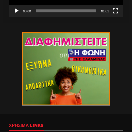
00:00
01:01
ΧΡΉΣΙΜΑ LINKS