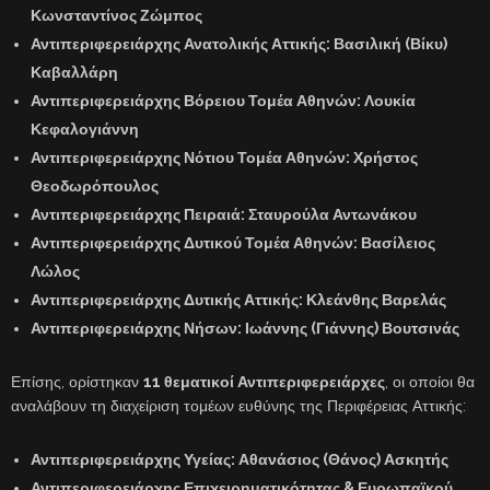
Κωνσταντίνος Ζώμπος
Αντιπεριφερειάρχης Ανατολικής Αττικής:
Βασιλική (Βίκυ)
Καβαλλάρη
Αντιπεριφερειάρχης Βόρειου Τομέα Αθηνών:
Λουκία
Κεφαλογιάννη
Αντιπεριφερειάρχης Νότιου Τομέα Αθηνών:
Χρήστος
Θεοδωρόπουλος
Αντιπεριφερειάρχης Πειραιά:
Σταυρούλα Αντωνάκου
Αντιπεριφερειάρχης Δυτικού Τομέα Αθηνών:
Βασίλειος
Λώλος
Αντιπεριφερειάρχης Δυτικής Αττικής:
Κλεάνθης Βαρελάς
Αντιπεριφερειάρχης Νήσων:
Ιωάννης (Γιάννης) Βουτσινάς
Επίσης, ορίστηκαν
11 θεματικοί Αντιπεριφερειάρχες
, οι οποίοι θα
αναλάβουν τη διαχείριση τομέων ευθύνης της Περιφέρειας Αττικής:
Αντιπεριφερειάρχης Υγείας:
Αθανάσιος (Θάνος) Ασκητής
Αντιπεριφερειάρχης Επιχειρηματικότητας & Ευρωπαϊκού