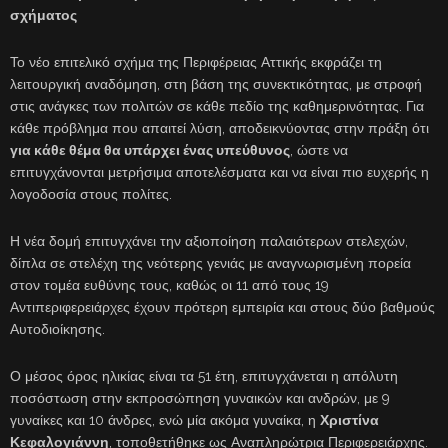
σχήματος
Το νέο επιτελικό σχήμα της Περιφέρειας Αττικής εκφράζει τη
λειτουργική αναδόμηση, στη βάση της συνεκτικότητας, με στροφή
στις ανάγκες των πολιτών σε κάθε πεδίο της καθημερινότητας. Για
κάθε πρόβλημα που απαιτεί λύση, αποδεικνύοντας στην πράξη ότι
για κάθε θέμα θα υπάρχει ένας υπεύθυνος
, ώστε να
επιτυγχάνονται μετρήσιμα αποτελέσματα και να είναι πιο ευχερής η
λογοδοσία στους πολίτες.
Η νέα δομή επιτυγχάνει την αξιοποίηση παλαιότερων στελεχών,
δίπλα σε στελέχη της νεότερης γενιάς με αναγνωρισμένη πορεία
στον τομέα ευθύνης τους, καθώς οι 11 από τους 19
Αντιπεριφερειάρχες έχουν πρότερη εμπειρία και στους δύο βαθμούς
Αυτοδιοίκησης.
Ο μέσος όρος ηλικίας είναι τα 51 έτη, επιτυγχάνεται η απόλυτη
ποσόστωση στην εκπροσώπηση γυναικών και ανδρών, με 9
γυναίκες και 10 άνδρες, ενώ μία ακόμα γυναίκα, η
Χριστίνα
Κεφαλογιάννη
, τοποθετήθηκε ως Αναπληρώτρια Περιφερειάρχης.