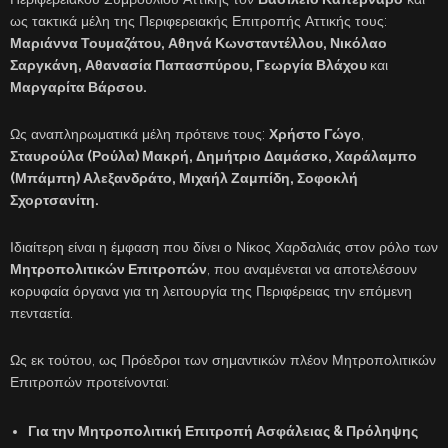
ως τακτικά μέλη της Περιφερειακής Επιτροπής Αττικής τους:
Μαριάννα Τουμαζάτου, Αθηνά Κωνσταντέλλου, Νικόλαο
Σαργκάνη, Αθανασία Παπασπύρου, Γεωργία Βλάχου
και
Μαργαρίτα Βάρσου.
Ως αναπληρωματικά μέλη πρότεινε τους:
Χρήστο Γώγο
,
Σταυρούλα (Ρούλα) Μακρή, Δημήτριο Δαμάσκο, Χαράλαμπο
(Μπάμπη) Αλεξανδράτο, Μιχαήλ Ζαμπίδη, Σοφοκλή
Σχορτσανίτη.
Ιδιαίτερη είναι η έμφαση που δίνει ο Νίκος Χαρδαλιάς στον ρόλο των
Μητροπολιτικών Επιτροπών
, που αναμένεται να αποτελέσουν
κορυφαία όργανα για τη λειτουργία της Περιφέρειας την επόμενη
πενταετία.
Ως εκ τούτου, ως Πρόεδροι των σημαντικών πλέον Μητροπολιτικών
Επιτροπών προτείνονται:
Για την Μητροπολιτική Επιτροπή Ασφάλειας & Πρόληψης