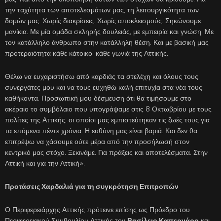
την ταχύτητα των αποτελεσμάτων μας, τη λειτουργικότητα των
δομών μας. Χωρίς διακρίσεις. Χωρίς αποκλεισμούς. Σηκώνουμε
μανίκια. Με μία ομάδα σκληρής δουλειάς, με εμπειρία και γνώση. Με
τον κατάλληλο άνθρωπο στην κατάλληλη θέση. Και με βασική μας
προτεραιότητα κάθε κάτοικο, κάθε γωνιά της Αττικής.
Θέλω να ευχαριστήσω από καρδιάς τα στελέχη και όλους τους
συνεργάτες μου και να τους ευχηθώ καλή επιτυχία στα νέα τους
καθήκοντα. Προσωπική μου δέσμευση ότι θα τιμήσουμε στο
ακέραιο το συμβόλαιο που υπογράψαμε στις 8 Οκτωβρίου με τους
πολίτες της Αττικής, οι οποίοι μας εμπιστεύτηκαν τις ζωές τους για
τα επόμενα πέντε χρόνια. Η ευθύνη μας είναι βαριά. Και δεν θα
επιτρέψω να χάσουμε ούτε μέρα από την προσήλωσή στον
κεντρικό μας στόχο. Ξεκινάμε. Για πράξεις και αποτελέσματα. Στην
Αττική και για την Αττική».
Προτάσεις Χαρδαλιά για τη συγκρότηση Επιτροπών
Ο Περιφερειάρχης Αττικής πρότεινε επίσης ως Πρόεδρο του
Περιφερειακού Συμβουλίου Αττικής τον
Βασίλειο Καπερνάρο
και