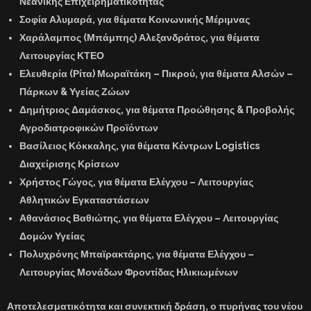
Νεανικής Επιχειρηματικότητας
Σοφία Αλυμαρά,
για θέματα Κοινωνικής Μέριμνας
Χαράλαμπος (Μπάμπης) Αλεξανδράτος,
για θέματα
Λειτουργίας ΚΤΕΟ
Ελευθερία (Ρίτα) Μωραϊτάκη – Πικρού
, για θέματα Αλσών –
Πάρκων & Υγείας Ζώων
Δημήτριος Δαμάσκος,
για θέματα Προώθησης & Προβολής
Αγροδιατροφικών Προϊόντων
Βασίλειος Κόκκαλης,
για θέματα Κέντρων Logistics
Διαχείρισης Κρίσεων
Χρήστος Γώγος,
για θέματα Ελέγχου – Λειτουργίας
Αθλητικών Εγκαταστάσεων
Αθανάσιος Βαθιώτης,
για θέματα Ελέγχου – Λειτουργίας
Δομών Υγείας
Πολυχρόνης Μπαϊρακτάρης,
για θέματα Ελέγχου –
Λειτουργίας Μονάδων Φροντίδας Ηλικιωμένων
Αποτελεσματικότητα και συνεκτική δράση, ο πυρήνας του νέου