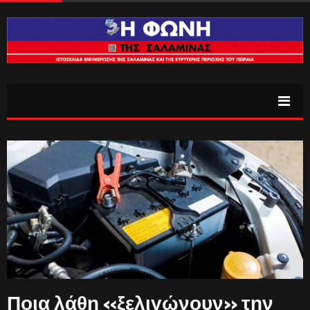
Ποια λάθη «ξελιγώνουν» την