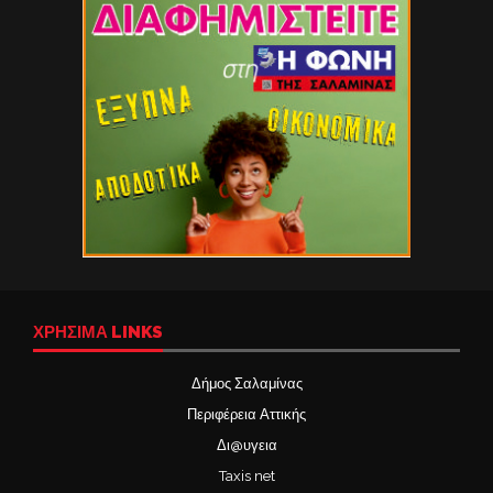
ΧΡΉΣΙΜΑ LINKS
Δήμος Σαλαμίνας
Περιφέρεια Αττικής
Δι@υγεια
Taxis net