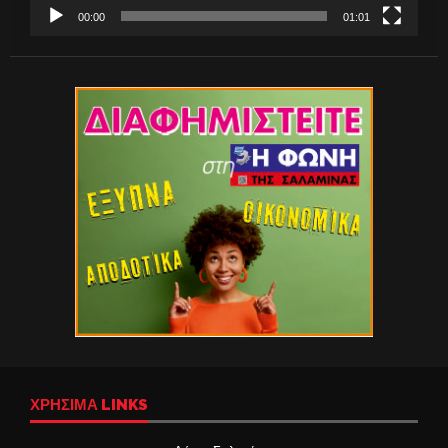
00:00
01:01
ΧΡΉΣΙΜΑ LINKS