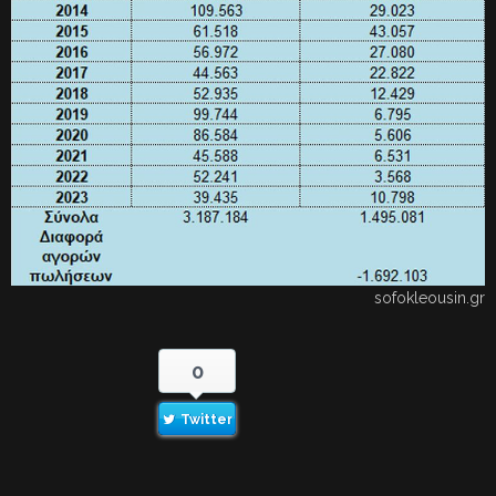
sofokleousin.gr
0
Twitter