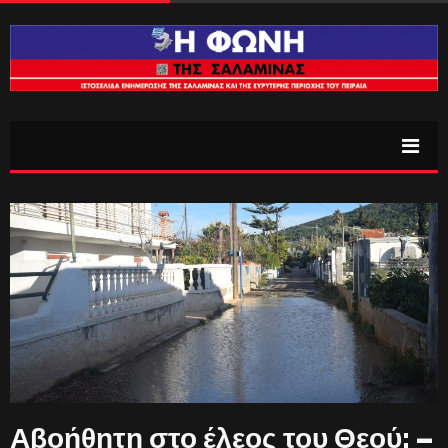
Αβοήθητη στο έλεος του Θεού; –