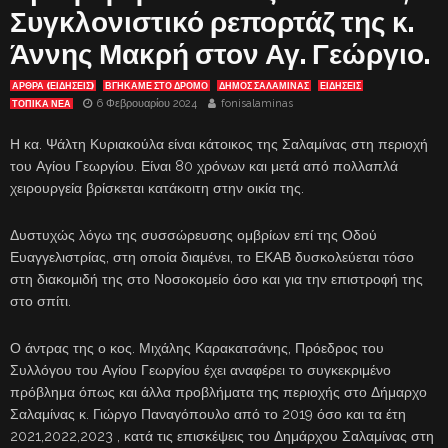
Συγκλονιστικό ρεπορτάζ της κ.
Άννης Μακρή στον Αγ. Γεώργιο.
ΑΡΘΡΑ (ΕΙΔΗΣΕΙΣ)
ΒΓΉΚΑΜΕ ΣΤΟ ΔΡΌΜΟ
ΔΗΜΟΣ ΣΑΛΑΜΙΝΑΣ
ΕΙΔΗΣΕΙΣ
6 Φεβρουαρίου 2024
fonisalaminas
ΤΟΠΙΚΑ ΝΕΑ
Η κα. Ψάλτη Κυριακούλα είναι κάτοικος της Σαλαμίνας στη περιοχή
του Αγίου Γεωργίου. Είναι 80 χρόνων και μετά από πολλαπλά
χειρουργεία βρίσκεται κατάκοιτη στην οικία της.
Δυστυχώς λόγω της συσσώρευσης ομβρίων επί της Οδού
Ευαγγελιστρίας, στη οποία διαμένει, το ΕΚΑΒ δυσκολεύεται τόσο
στη διακομιδή της στο Νοσοκομείο όσο και για την επιστροφή της
στο σπίτι.
Ο άντρας της ο κος. Μιχάλης Καρακατσάνης, Πρόεδρος του
Συλλόγου του Αγίου Γεωργίου έχει αναφέρει το συγκεκριμένο
πρόβλημα όπως και άλλα προβλήματα της περιοχής στο Δήμαρχο
Σαλαμίνας κ. Γιώργο Παναγόπουλο από το 2019 όσο και τα έτη
2021,2022,2023 , κατά τις επισκέψεις του Δημάρχου Σαλαμίνας στη