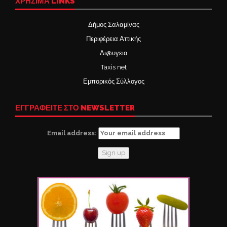
ΧΡΉΣΙΜΑ LINKS
Δήμος Σαλαμίνας
Περιφέρεια Αττικής
Δι@υγεια
Taxis net
Εμπορικός Σύλλογος
ΕΓΓΡΑΦΕΙΤΕ ΣΤΟ NEWSLETTER
Email address: