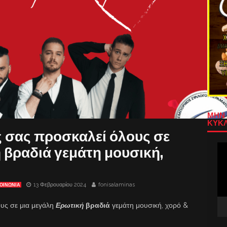
ΜΗΝ 
ΚΥΚΛ
 σας προσκαλεί όλους σε
Πρ
 βραδιά γεμάτη μουσική,
Αν
Βίν
13 Φεβρουαρίου 2024
fonisalaminas
ΟΙΝΩΝΙΑ
υς σε μια μεγάλη
Ερωτική
βραδιά
γεμάτη μουσική, χορό &