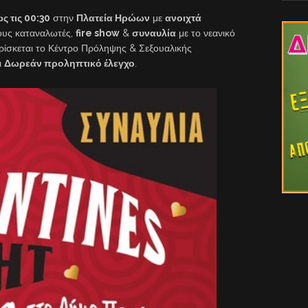
ς τις 00:30
στην
Πλατεία Ηρώων
με
ανοιχτά
ους καταναλωτές,
fire show
&
συναυλία
με το νεανικό
βρίσκεται το Κέντρο Πρόληψης & Σεξουαλικής
ι
Δωρεάν προληπτικό έλεγχο
.