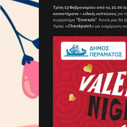
Τρίτη 13 Φεβρουαρίου
από τις 21:00 έω
καταστήματα – ειδικές εκπτώσεις
για τ
συγκρότημα
“Enorasis”
. Κοντά μας θα 
Υγείας
«Checkpoint
»
για ενημέρωση κα