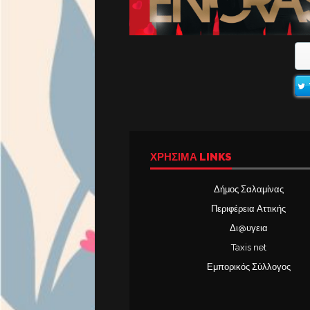
ΧΡΉΣΙΜΑ LINKS
Δήμος Σαλαμίνας
Περιφέρεια Αττικής
Δι@υγεια
Taxis net
Εμπορικός Σύλλογος